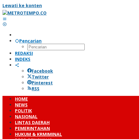
Lewati ke konten
Pencarian
REDAKSI
INDEKS
Facebook
Twitter
Pinterest
RSS
HOME
NEWS
POLITIK
NASIONAL
LINTAS DAERAH
PEMERINTAHAN
HUKUM & KRMIMINAL