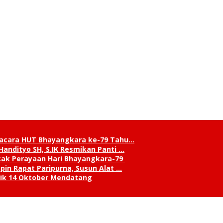
pacara HUT Bhayangkara ke-79 Tahu…
andityo SH, S.IK Resmikan Panti …
cak Perayaan Hari Bhayangkara-79
in Rapat Paripurna, Susun Alat …
tik 14 Oktober Mendatang