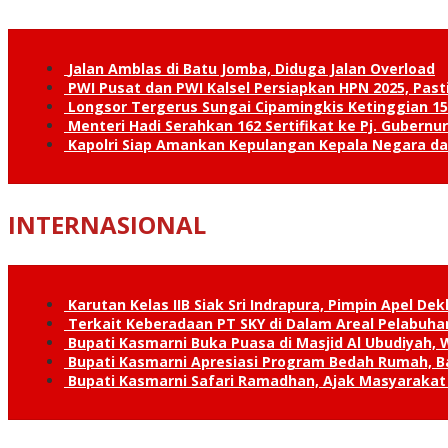
Jalan Amblas di Batu Jomba, Diduga Jalan Overload
PWI Pusat dan PWI Kalsel Persiapkan HPN 2025, Past
Longsor Tergerus Sungai Cipamingkis Ketinggian 15
Menteri Hadi Serahkan 162 Sertifikat ke Pj. Gubernur
Kapolri Siap Amankan Kepulangan Kepala Negara d
INTERNASIONAL
Karutan Kelas IIB Siak Sri Indrapura, Pimpin Apel De
Terkait Keberadaan PT SKY di Dalam Areal Pelabuhan
Bupati Kasmarni Buka Puasa di Masjid Al Ubudiyah
Bupati Kasmarni Apresiasi Program Bedah Rumah, B
Bupati Kasmarni Safari Ramadhan, Ajak Masyarakat 