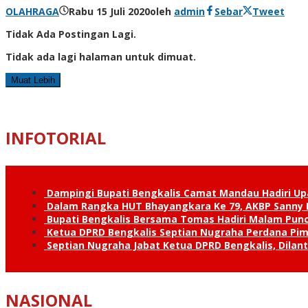
OLAHRAGA
Rabu 15 Juli 2020
oleh
admin
Sebar
Tweet
Tidak Ada Postingan Lagi.
Tidak ada lagi halaman untuk dimuat.
Muat Lebih
INFOTORIAL
Dampingi Bupati Bengkalis Camat Mandau Hadiri U
Dalam Rangka HUT Bhayangkara Ke 79, AKBP Sanny H
Bupati Bengkalis Bersama Tomas Hadiri Malam Pun
Ketua DPRD Bengkalis Septian Nugraha Perdana Pimp
Septian Nugraha Jabat Ketua DPRD Bengkalis, Dilan
NASIONAL