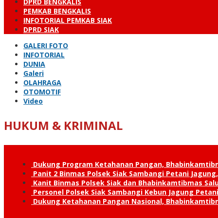
DPRD BENGKALIS
PEMKAB BENGKALIS
INFOTORIAL PEMKAB SIAK
DPRD SIAK
GALERI FOTO
INFOTORIAL
DUNIA
Galeri
OLAHRAGA
OTOMOTIF
Video
HUKUM & KRIMINAL
Dukung Program Ketahanan Pangan, Bhabinkamtib
Panit 2 Binmas Polsek Siak Sambangi Petani Jagung
Kanit Binmas Polsek Siak dan Bhabinkamtibmas Sa
Personel Polsek Siak Sambangi Kebun Jagung Peta
Dukung Ketahanan Pangan Nasional, Bhabinkamtib