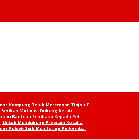
mas Kampung Teluk Merempan Tinjau T…
, Berikan Motivasi Dukung Ketah…
lurkan Bantuan Sembako Kepada Pet…
ni, Untuk Mendukung Program Ketah…
mas Polsek Siak Monitoring Perkemb…