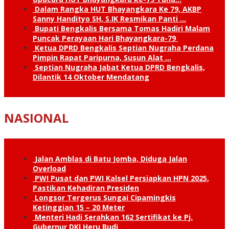
Dalam Rangka HUT Bhayangkara Ke 79, AKBP
Sanny Handityo SH, S.IK Resmikan Panti …
Bupati Bengkalis Bersama Tomas Hadiri Malam
Puncak Perayaan Hari Bhayangkara-79
Ketua DPRD Bengkalis Septian Nugraha Perdana
Pimpin Rapat Paripurna, Susun Alat …
Septian Nugraha Jabat Ketua DPRD Bengkalis,
Dilantik 14 Oktober Mendatang
NASIONAL
Jalan Amblas di Batu Jomba, Diduga Jalan
Overload
PWI Pusat dan PWI Kalsel Persiapkan HPN 2025,
Pastikan Kehadiran Presiden
Longsor Tergerus Sungai Cipamingkis
Ketinggian 15 – 20 Meter
Menteri Hadi Serahkan 162 Sertifikat ke Pj.
Gubernur DKI Heru Budi