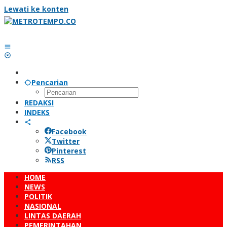
Lewati ke konten
Pencarian
REDAKSI
INDEKS
Facebook
Twitter
Pinterest
RSS
HOME
NEWS
POLITIK
NASIONAL
LINTAS DAERAH
PEMERINTAHAN