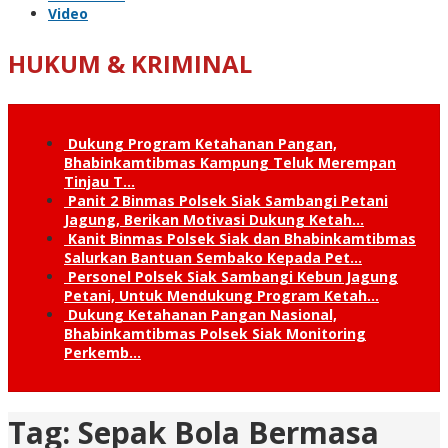
Video
HUKUM & KRIMINAL
Dukung Program Ketahanan Pangan,
Bhabinkamtibmas Kampung Teluk Merempan
Tinjau T…
Panit 2 Binmas Polsek Siak Sambangi Petani
Jagung, Berikan Motivasi Dukung Ketah…
Kanit Binmas Polsek Siak dan Bhabinkamtibmas
Salurkan Bantuan Sembako Kepada Pet…
Personel Polsek Siak Sambangi Kebun Jagung
Petani, Untuk Mendukung Program Ketah…
Dukung Ketahanan Pangan Nasional,
Bhabinkamtibmas Polsek Siak Monitoring
Perkemb…
Tag:
Sepak Bola Bermasa