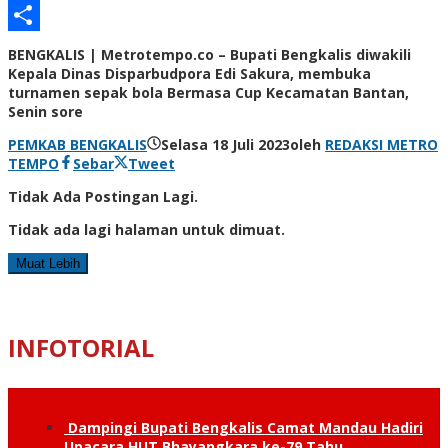
Email
Share
BENGKALIS | Metrotempo.co – Bupati Bengkalis diwakili
Kepala Dinas Disparbudpora Edi Sakura, membuka
turnamen sepak bola Bermasa Cup Kecamatan Bantan,
Senin sore
PEMKAB BENGKALIS
Selasa 18 Juli 2023
oleh
REDAKSI METRO
TEMPO
Sebar
Tweet
Tidak Ada Postingan Lagi.
Tidak ada lagi halaman untuk dimuat.
Muat Lebih
INFOTORIAL
Dampingi Bupati Bengkalis Camat Mandau Hadiri
Upacara HUT Bhayangkara ke-79 Tahu…