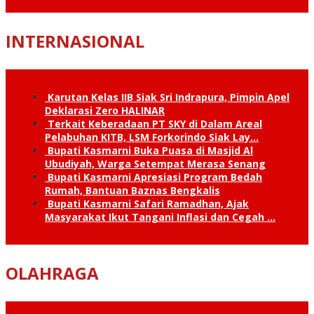
INTERNASIONAL
Karutan Kelas IIB Siak Sri Indrapura, Pimpin Apel
Deklarasi Zero HALINAR
Terkait Keberadaan PT SKY di Dalam Areal
Pelabuhan KITB, LSM Forkorindo Siak Lay…
Bupati Kasmarni Buka Puasa di Masjid Al
Ubudiyah, Warga Setempat Merasa Senang
Bupati Kasmarni Apresiasi Program Bedah
Rumah, Bantuan Baznas Bengkalis
Bupati Kasmarni Safari Ramadhan, Ajak
Masyarakat Ikut Tangani Inflasi dan Cegah …
OLAHRAGA