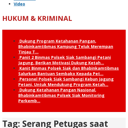
Video
HUKUM & KRIMINAL
Dukung Program Ketahanan Pangan,
Bhabinkamtibmas Kampung Teluk Merempan
Tinjau T…
Panit 2 Binmas Polsek Siak Sambangi Petani
Jagung, Berikan Motivasi Dukung Ketah…
Kanit Binmas Polsek Siak dan Bhabinkamtibmas
Salurkan Bantuan Sembako Kepada Pet…
Personel Polsek Siak Sambangi Kebun Jagung
Petani, Untuk Mendukung Program Ketah…
Dukung Ketahanan Pangan Nasional,
Bhabinkamtibmas Polsek Siak Monitoring
Perkemb…
Tag:
Serang Petugas saat