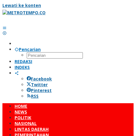
Lewati ke konten
Pencarian
REDAKSI
INDEKS
Facebook
Twitter
Pinterest
RSS
HOME
NEWS
POLITIK
NASIONAL
LINTAS DAERAH
PEMERINTAHAN