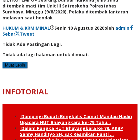
ditembak mati tim Unit III Satreskoba Polrestabes
Surabaya, Minggu (9/8/2020). Pelaku ditembak lantaran
melawan saat hendak
HUKUM & KRMIMINAL
Senin 10 Agustus 2020
oleh
admin
Sebar
Tweet
Tidak Ada Postingan Lagi.
Tidak ada lagi halaman untuk dimuat.
Muat Lebih
INFOTORIAL
Dampingi Bupati Bengkalis Camat Mandau Hadiri
Upacara HUT Bhayangkara ke-79 Tahu…
Dalam Rangka HUT Bhayangkara Ke 79, AKBP
Sanny Handityo SH, S.IK Resmikan Panti …