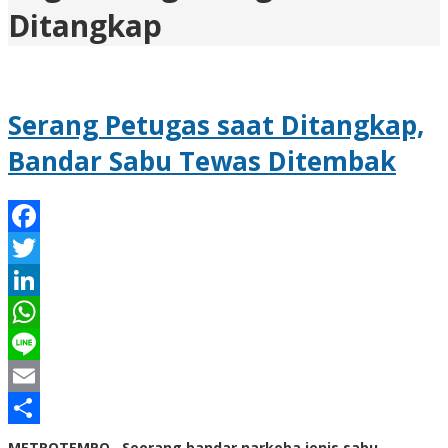
Ditangkap
Serang Petugas saat Ditangkap,
Bandar Sabu Tewas Ditembak
Facebook
Twitter
LinkedIn
WhatsApp
Line
Email
Share
METROTEMPO– Seorang bandar narkoba jenis sabu