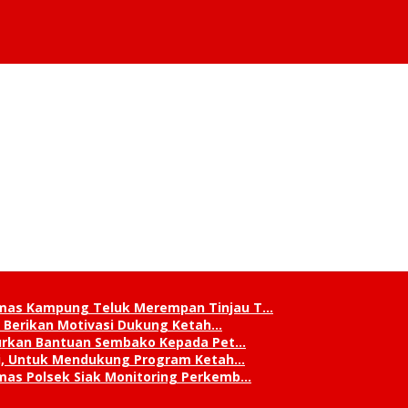
mas Kampung Teluk Merempan Tinjau T…
, Berikan Motivasi Dukung Ketah…
lurkan Bantuan Sembako Kepada Pet…
ni, Untuk Mendukung Program Ketah…
mas Polsek Siak Monitoring Perkemb…