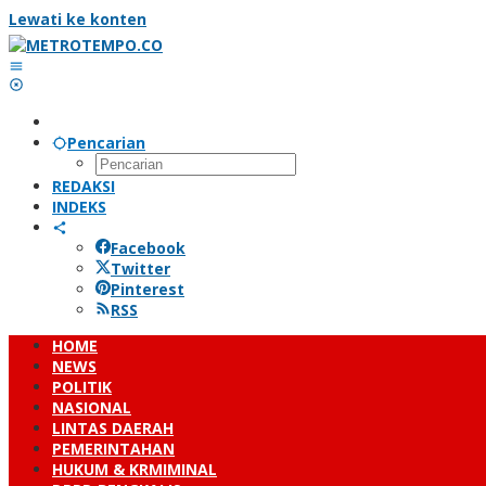
Lewati ke konten
Pencarian
REDAKSI
INDEKS
Facebook
Twitter
Pinterest
RSS
HOME
NEWS
POLITIK
NASIONAL
LINTAS DAERAH
PEMERINTAHAN
HUKUM & KRMIMINAL