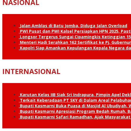
NASIONAL
Jalan Amblas di Batu Jomba, Diduga Jalan Overload
PWI Pusat dan PWI Kalsel Persiapkan HPN 2025, Past
Longsor Tergerus Sungai Cipamingkis Ketinggian 15
Menteri Hadi Serahkan 162 Sertifikat ke Pj. Gubernur
Kapolri Siap Amankan Kepulangan Kepala Negara d
INTERNASIONAL
Karutan Kelas IIB Siak Sri Indrapura, Pimpin Apel De
Terkait Keberadaan PT SKY di Dalam Areal Pelabuhan
Bupati Kasmarni Buka Puasa di Masjid Al Ubudiyah
Bupati Kasmarni Apresiasi Program Bedah Rumah, B
Bupati Kasmarni Safari Ramadhan, Ajak Masyarakat 