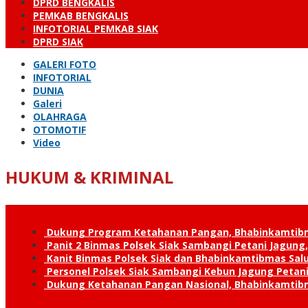
DPRD BENGKALIS
PEMKAB BENGKALIS
INFOTORIAL PEMKAB SIAK
DPRD SIAK
GALERI FOTO
INFOTORIAL
DUNIA
Galeri
OLAHRAGA
OTOMOTIF
Video
HUKUM & KRIMINAL
Dukung Program Ketahanan Pangan, Bhabinkamtib
Panit 2 Binmas Polsek Siak Sambangi Petani Jagung
Kanit Binmas Polsek Siak dan Bhabinkamtibmas Sa
Personel Polsek Siak Sambangi Kebun Jagung Peta
Dukung Ketahanan Pangan Nasional, Bhabinkamtib