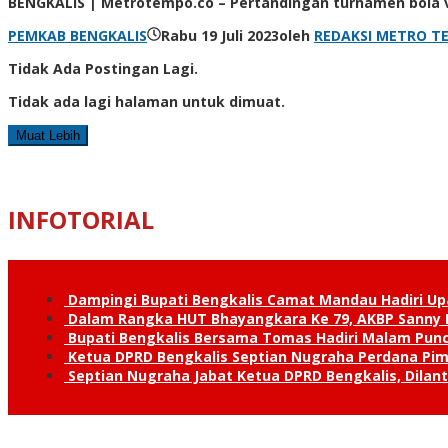
BENGKALIS | Metrotempo.co – Pertandingan turnamen bola v
PEMKAB BENGKALIS
Rabu 19 Juli 2023
oleh
REDAKSI METRO T
Tidak Ada Postingan Lagi.
Tidak ada lagi halaman untuk dimuat.
Muat Lebih
INFOTORIAL
Dampingi Bupati Bengkalis Camat Mandau Hadiri U
Dalam Rangka HUT Bhayangkara Ke 79, AKBP Sanny H
Bupati Bengkalis Bersama Tomas Hadiri Malam Pun
Ketua DPRD Bengkalis Septian Nugraha Perdana Pimp
Septian Nugraha Jabat Ketua DPRD Bengkalis, Dilan