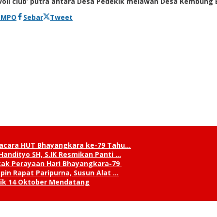
oli club’ putra antara Desa Pedekik melawan Desa Kembung 
EMPO
Sebar
Tweet
pacara HUT Bhayangkara ke-79 Tahu…
andityo SH, S.IK Resmikan Panti …
cak Perayaan Hari Bhayangkara-79
in Rapat Paripurna, Susun Alat …
tik 14 Oktober Mendatang