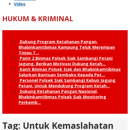
Video
HUKUM & KRIMINAL
Dukung Program Ketahanan Pangan,
Bhabinkamtibmas Kampung Teluk Merempan
Tinjau T…
Panit 2 Binmas Polsek Siak Sambangi Petani
Jagung, Berikan Motivasi Dukung Ketah…
Kanit Binmas Polsek Siak dan Bhabinkamtibmas
Salurkan Bantuan Sembako Kepada Pet…
Personel Polsek Siak Sambangi Kebun Jagung
Petani, Untuk Mendukung Program Ketah…
Dukung Ketahanan Pangan Nasional,
Bhabinkamtibmas Polsek Siak Monitoring
Perkemb…
Tag:
Untuk Kemaslahatan