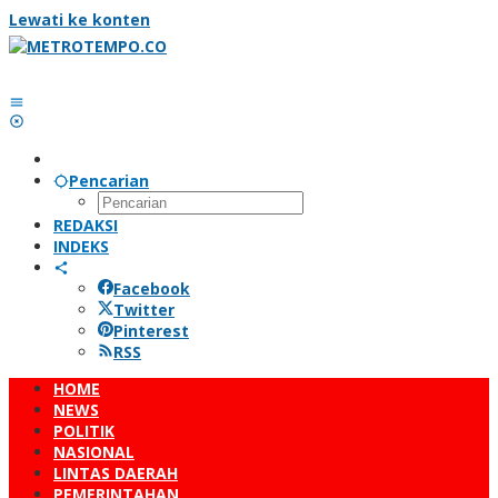
Lewati ke konten
Pencarian
REDAKSI
INDEKS
Facebook
Twitter
Pinterest
RSS
HOME
NEWS
POLITIK
NASIONAL
LINTAS DAERAH
PEMERINTAHAN