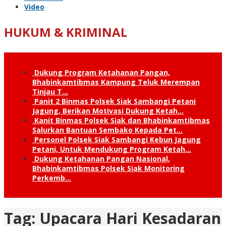
Video
HUKUM & KRIMINAL
Dukung Program Ketahanan Pangan,
Bhabinkamtibmas Kampung Teluk Merempan
Tinjau T…
Panit 2 Binmas Polsek Siak Sambangi Petani
Jagung, Berikan Motivasi Dukung Ketah…
Kanit Binmas Polsek Siak dan Bhabinkamtibmas
Salurkan Bantuan Sembako Kepada Pet…
Personel Polsek Siak Sambangi Kebun Jagung
Petani, Untuk Mendukung Program Ketah…
Dukung Ketahanan Pangan Nasional,
Bhabinkamtibmas Polsek Siak Monitoring
Perkemb…
Tag:
Upacara Hari Kesadaran