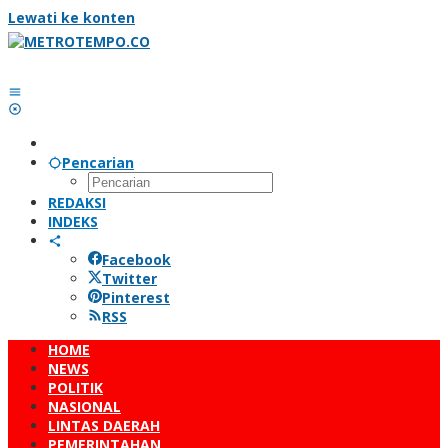
Lewati ke konten
Pencarian
REDAKSI
INDEKS
Facebook
Twitter
Pinterest
RSS
HOME
NEWS
POLITIK
NASIONAL
LINTAS DAERAH
PEMERINTAHAN