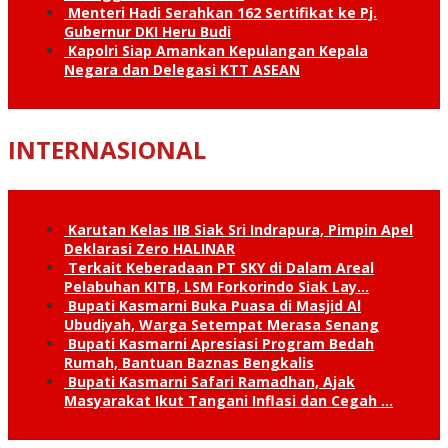
Menteri Hadi Serahkan 162 Sertifikat ke Pj.
Gubernur DKI Heru Budi
Kapolri Siap Amankan Kepulangan Kepala
Negara dan Delegasi KTT ASEAN
INTERNASIONAL
Karutan Kelas IIB Siak Sri Indrapura, Pimpin Apel
Deklarasi Zero HALINAR
Terkait Keberadaan PT SKY di Dalam Areal
Pelabuhan KITB, LSM Forkorindo Siak Lay…
Bupati Kasmarni Buka Puasa di Masjid Al
Ubudiyah, Warga Setempat Merasa Senang
Bupati Kasmarni Apresiasi Program Bedah
Rumah, Bantuan Baznas Bengkalis
Bupati Kasmarni Safari Ramadhan, Ajak
Masyarakat Ikut Tangani Inflasi dan Cegah …