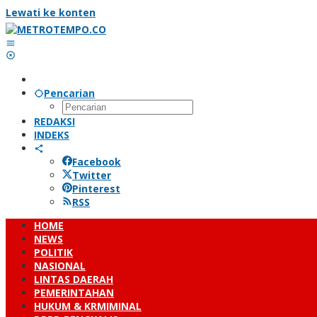
Lewati ke konten
Pencarian
REDAKSI
INDEKS
Facebook
Twitter
Pinterest
RSS
HOME
NEWS
POLITIK
NASIONAL
LINTAS DAERAH
PEMERINTAHAN
HUKUM & KRMIMINAL