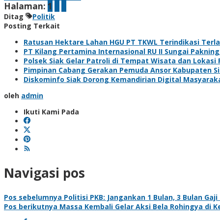
Halaman:
1
2
3
Ditag
Politik
Posting Terkait
Ratusan Hektare Lahan HGU PT TKWL Terindikasi Terl
PT Kilang Pertamina Internasional RU II Sungai Paknin
Polsek Siak Gelar Patroli di Tempat Wisata dan Loka
Pimpinan Cabang Gerakan Pemuda Ansor Kabupaten Siak
Diskominfo Siak Dorong Kemandirian Digital Masyaraka
oleh
admin
Ikuti Kami Pada
Navigasi pos
Pos sebelumnya
Politisi PKB: Jangankan 1 Bulan, 3 Bulan Gaj
Pos berikutnya
Massa Kembali Gelar Aksi Bela Rohingya di