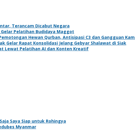
antar, Terancam Dicabut Negara
g Gelar Pelatihan Budidaya Maggot
si Pemotongan Hewan Qurban, Antisipasi C3 dan Gangguan Ka
 Gelar Rapat Konsolidasi Jelang Gebyar Shalawat di Siak
t Lewat Pelatihan AI dan Konten Kreatif
i Saja Saya Siap untuk Rohingya
 Kedubes Myanmar