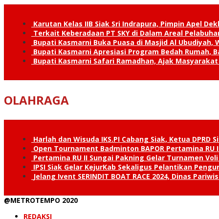
Karutan Kelas IIB Siak Sri Indrapura, Pimpin Apel De
Terkait Keberadaan PT SKY di Dalam Areal Pelabuhan
Bupati Kasmarni Buka Puasa di Masjid Al Ubudiyah
Bupati Kasmarni Apresiasi Program Bedah Rumah, B
Bupati Kasmarni Safari Ramadhan, Ajak Masyarakat 
OLAHRAGA
Harlah dan Wisuda IKS.PI Cabang Siak, Ketua DPRD 
Open Tournament Badminton BAPOR Pertamina RU II 
Pertamina RU II Sungai Pakning Gelar Turnamen Vo
IPSI Siak Gelar KejurKab Sekaligus Pelantikan Pengu
Jelang Ivent SERINDIT BOAT RACE 2024, Dinas Pariw
@METROTEMPO 2020
REDAKSI