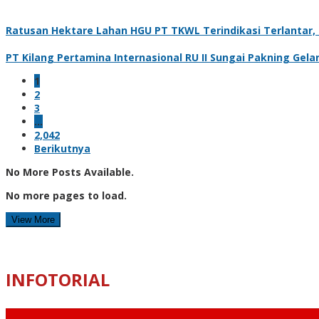
Ratusan Hektare Lahan HGU PT TKWL Terindikasi Terlantar
PT Kilang Pertamina Internasional RU II Sungai Pakning Gel
1
2
3
…
2,042
Berikutnya
No More Posts Available.
No more pages to load.
View More
INFOTORIAL