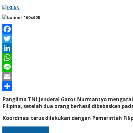
Facebook
Twitter
LinkedIn
WhatsApp
Line
Email
Share
Panglima TNI Jenderal Gatot Nurmantyo mengatakan
Filipina, setelah dua orang berhasil dibebaskan pad
Koordinasi terus dilakukan dengan Pemerintah Fili
Laman berikutnya