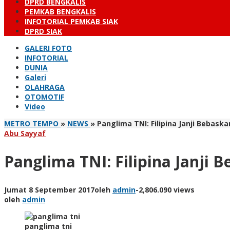
DPRD BENGKALIS
PEMKAB BENGKALIS
INFOTORIAL PEMKAB SIAK
DPRD SIAK
GALERI FOTO
INFOTORIAL
DUNIA
Galeri
OLAHRAGA
OTOMOTIF
Video
METRO TEMPO
»
NEWS
»
Panglima TNI: Filipina Janji Bebas
Abu Sayyaf
Panglima TNI: Filipina Janji
Jumat 8 September 2017
oleh
admin
-
2,806.090 views
oleh
admin
panglima tni