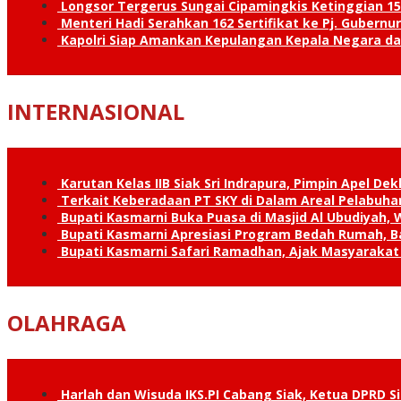
Longsor Tergerus Sungai Cipamingkis Ketinggian 15
Menteri Hadi Serahkan 162 Sertifikat ke Pj. Gubernur
Kapolri Siap Amankan Kepulangan Kepala Negara d
INTERNASIONAL
Karutan Kelas IIB Siak Sri Indrapura, Pimpin Apel De
Terkait Keberadaan PT SKY di Dalam Areal Pelabuhan
Bupati Kasmarni Buka Puasa di Masjid Al Ubudiyah
Bupati Kasmarni Apresiasi Program Bedah Rumah, B
Bupati Kasmarni Safari Ramadhan, Ajak Masyarakat 
OLAHRAGA
Harlah dan Wisuda IKS.PI Cabang Siak, Ketua DPRD 