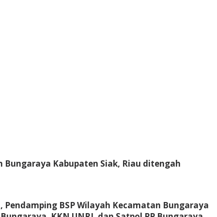
 Bungaraya Kabupaten Siak, Riau ditengah
uri, Pendamping BSP Wilayah Kecamatan Bungaraya
Bungaraya, KKN UNRI, dan Satpol PP Bungaraya.