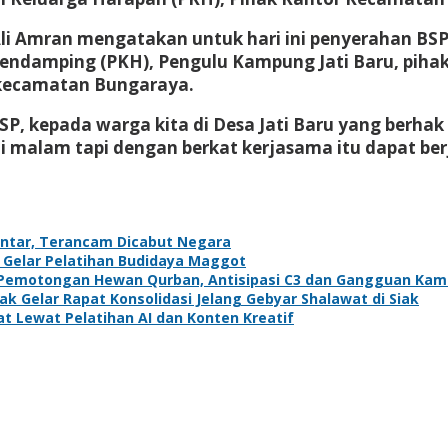
 Amran mengatakan untuk hari ini penyerahan BSP y
endamping (PKH), Pengulu Kampung Jati Baru, pihak
 kecamatan Bungaraya.
P, kepada warga kita di Desa Jati Baru yang berha
i malam tapi dengan berkat kerjasama itu dapat berj
antar, Terancam Dicabut Negara
g Gelar Pelatihan Budidaya Maggot
si Pemotongan Hewan Qurban, Antisipasi C3 dan Gangguan Ka
 Gelar Rapat Konsolidasi Jelang Gebyar Shalawat di Siak
t Lewat Pelatihan AI dan Konten Kreatif