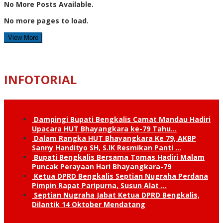
No More Posts Available.
No more pages to load.
View More
INFOTORIAL
Dampingi Bupati Bengkalis Camat Mandau Hadiri
Upacara HUT Bhayangkara ke-79 Tahu…
Dalam Rangka HUT Bhayangkara Ke 79, AKBP
Sanny Handityo SH, S.IK Resmikan Panti …
Bupati Bengkalis Bersama Tomas Hadiri Malam
Puncak Perayaan Hari Bhayangkara-79
Ketua DPRD Bengkalis Septian Nugraha Perdana
Pimpin Rapat Paripurna, Susun Alat …
Septian Nugraha Jabat Ketua DPRD Bengkalis,
Dilantik 14 Oktober Mendatang