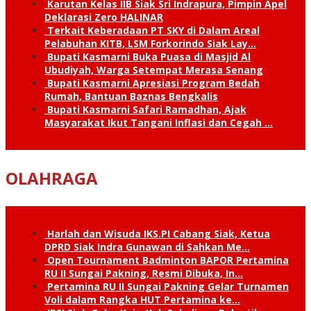
Karutan Kelas IIB Siak Sri Indrapura, Pimpin Apel
Deklarasi Zero HALINAR
Terkait Keberadaan PT SKY di Dalam Areal
Pelabuhan KITB, LSM Forkorindo Siak Lay…
Bupati Kasmarni Buka Puasa di Masjid Al
Ubudiyah, Warga Setempat Merasa Senang
Bupati Kasmarni Apresiasi Program Bedah
Rumah, Bantuan Baznas Bengkalis
Bupati Kasmarni Safari Ramadhan, Ajak
Masyarakat Ikut Tangani Inflasi dan Cegah …
OLAHRAGA
Harlah dan Wisuda IKS.PI Cabang Siak, Ketua
DPRD Siak Indra Gunawan di Sahkan Me…
Open Tournament Badminton BAPOR Pertamina
RU II Sungai Pakning, Resmi Dibuka, In…
Pertamina RU II Sungai Pakning Gelar Turnamen
Voli dalam Rangka HUT Pertamina ke…