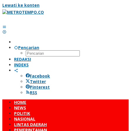
Lewati ke konten
Pencarian
REDAKSI
INDEKS
Facebook
Twitter
Pinterest
RSS
HOME
NEWS
POLITIK
NASIONAL
LINTAS DAERAH
PEMERINTAHAN