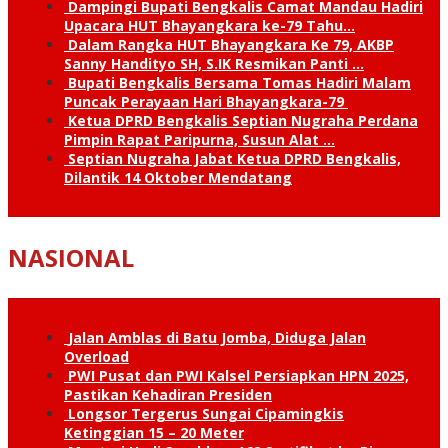
Dampingi Bupati Bengkalis Camat Mandau Hadiri
Upacara HUT Bhayangkara ke-79 Tahu…
Dalam Rangka HUT Bhayangkara Ke 79, AKBP
Sanny Handityo SH, S.IK Resmikan Panti …
Bupati Bengkalis Bersama Tomas Hadiri Malam
Puncak Perayaan Hari Bhayangkara-79
Ketua DPRD Bengkalis Septian Nugraha Perdana
Pimpin Rapat Paripurna, Susun Alat …
Septian Nugraha Jabat Ketua DPRD Bengkalis,
Dilantik 14 Oktober Mendatang
NASIONAL
Jalan Amblas di Batu Jomba, Diduga Jalan
Overload
PWI Pusat dan PWI Kalsel Persiapkan HPN 2025,
Pastikan Kehadiran Presiden
Longsor Tergerus Sungai Cipamingkis
Ketinggian 15 – 20 Meter