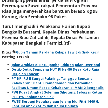
Di samping penanaman perdana Program
Peremajaan Sawit rakyat Pemerintah Provinsi
Riau juga menyerahkan bantuan beras 5 Kg 98
Karung, dan Sembako 98 Paket.
Turut menghadiri Pelaksana Harian Bupati
Bengkalis Bustami, Kepala Dinas Perkebunan
Provinsi Riau Zulfadhli, Kepala Dinas Pertanian
Kabupaten Bengkalis Tarmizi.(rd)
Ditag
Gubri Tanam Perdana Kelapa Sawit di Siak Kecil
Posting Terkait
Jalan Amblas di Batu Jomba, Diduga Jalan Overload
Detik-Detik Sempena HUT RI ke-80 Desa Koto Raja
Berjalan Lancar
PT KPI RU II Sungai Pakning, Tanggap Bencana
Kebakaran : Bantu Pemadaman dan Perbaikan
Fasilitas Umum Pasca Kebakaran di MAN 2 Bengkalis
PWI Pusat Angkat Soleman Sihotang Sebagai Ketua
PLT PWI Kabupaten Siak
FWBS Berbagi Kebahagiaan Jelang Idul Fitri 1446 H,
Santuni Anak Yatim dan Kaum Dhuafa