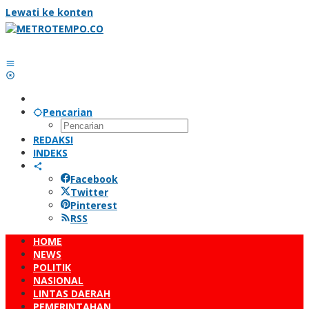
Lewati ke konten
Pencarian
REDAKSI
INDEKS
Facebook
Twitter
Pinterest
RSS
HOME
NEWS
POLITIK
NASIONAL
LINTAS DAERAH
PEMERINTAHAN