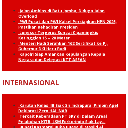
Jalan Amblas di Batu Jomba, Diduga Jalan
Overload
PWI Pusat dan PWI Kalsel Persiapkan HPN 2025,
Pastikan Kehadiran Presiden
Longsor Tergerus Sungai Cipamingkis
Ketinggian 15 – 20 Meter
Menteri Hadi Serahkan 162 Sertifikat ke Pj.
Gubernur DKI Heru Budi
Kapolri Siap Amankan Kepulangan Kepala
Negara dan Delegasi KTT ASEAN
INTERNASIONAL
Karutan Kelas IIB Siak Sri Indrapura, Pimpin Apel
Deklarasi Zero HALINAR
Terkait Keberadaan PT SKY di Dalam Areal
Pelabuhan KITB, LSM Forkorindo Siak Lay…
Bupati Kasmarni Buka Puasa di Masjid Al