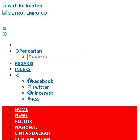
Lewati ke konten
Pencarian
REDAKSI
INDEKS
Facebook
Twitter
Pinterest
RSS
HOME
NEWS
POLITIK
NASIONAL
LINTAS DAERAH
PEMERINTAHAN