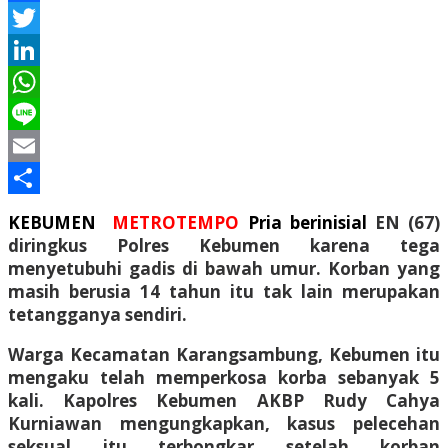
Facebook
Twitter
LinkedIn
WhatsApp
Line
Email
Share
KEBUMEN
METROTEMPO
Pria berinisial
EN (67)
diringkus Polres Kebumen karena tega
menyetubuhi gadis di bawah umur. Korban yang
masih berusia 14 tahun itu tak lain merupakan
tetangganya sendiri.
Warga Kecamatan Karangsambung, Kebumen itu
mengaku telah memperkosa korba sebanyak 5
kali. Kapolres Kebumen AKBP Rudy Cahya
Kurniawan mengungkapkan, kasus pelecehan
seksual itu terbongkar setelah korban