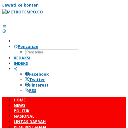
Lewati ke konten
Pencarian
REDAKSI
INDEKS
Facebook
Twitter
Pinterest
RSS
HOME
NEWS
POLITIK
NASIONAL
LINTAS DAERAH
PEMERINTAHAN