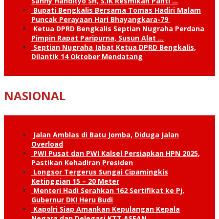
Sanny Handityo SH, S.IK Resmikan Panti …
Bupati Bengkalis Bersama Tomas Hadiri Malam
Puncak Perayaan Hari Bhayangkara-79
Ketua DPRD Bengkalis Septian Nugraha Perdana
Pimpin Rapat Paripurna, Susun Alat …
Septian Nugraha Jabat Ketua DPRD Bengkalis,
Dilantik 14 Oktober Mendatang
NASIONAL
Jalan Amblas di Batu Jomba, Diduga Jalan
Overload
PWI Pusat dan PWI Kalsel Persiapkan HPN 2025,
Pastikan Kehadiran Presiden
Longsor Tergerus Sungai Cipamingkis
Ketinggian 15 – 20 Meter
Menteri Hadi Serahkan 162 Sertifikat ke Pj.
Gubernur DKI Heru Budi
Kapolri Siap Amankan Kepulangan Kepala
Negara dan Delegasi KTT ASEAN