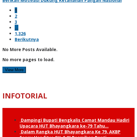
Berikan Motivasi Dukung Ketahanan Pangan Nasional
1
2
3
…
1,326
Berikutnya
No More Posts Available.
No more pages to load.
View More
INFOTORIAL
Dampingi Bupati Bengkalis Camat Mandau Hadiri
Upacara HUT Bhayangkara ke-79 Tahu…
Dalam Rangka HUT Bhayangkara Ke 79, AKBP