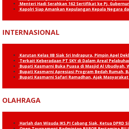
Menteri Hadi Serahkan 162 Sertifikat ke Pj. Gubernur
Kapolri Siap Amankan Kepulangan Kepala Negara d
INTERNASIONAL
Karutan Kelas IIB Siak Sri Indrapura, Pimpin Apel De
Terkait Keberadaan PT SKY di Dalam Areal Pelabuhan
Bupati Kasmarni Buka Puasa di Masjid Al Ubudiyah
Bupati Kasmarni Apresiasi Program Bedah Rumah, B
Bupati Kasmarni Safari Ramadhan, Ajak Masyarakat 
OLAHRAGA
Harlah dan Wisuda IKS.PI Cabang Siak, Ketua DPRD 
Open Tournament Badminton BAPOR Pertamina RU II 