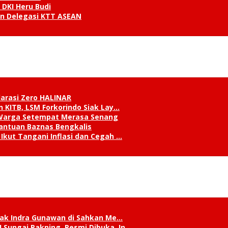
 DKI Heru Budi
an Delegasi KTT ASEAN
klarasi Zero HALINAR
 KITB, LSM Forkorindo Siak Lay…
, Warga Setempat Merasa Senang
antuan Baznas Bengkalis
Ikut Tangani Inflasi dan Cegah …
Siak Indra Gunawan di Sahkan Me…
Sungai Pakning, Resmi Dibuka, In…