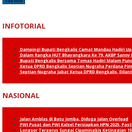
View More
INFOTORIAL
Dampingi Bupati Bengkalis Camat Mandau Hadiri U
Dalam Rangka HUT Bhayangkara Ke 79, AKBP Sanny H
Bupati Bengkalis Bersama Tomas Hadiri Malam Pun
Ketua DPRD Bengkalis Septian Nugraha Perdana Pimp
Septian Nugraha Jabat Ketua DPRD Bengkalis, Dilan
NASIONAL
Jalan Amblas di Batu Jomba, Diduga Jalan Overload
PWI Pusat dan PWI Kalsel Persiapkan HPN 2025, Past
Longsor Tergerus Sungai Cipamingkis Ketinggian 15