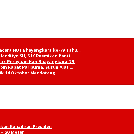
pacara HUT Bhayangkara ke-79 Tahu…
andityo SH, S.IK Resmikan Panti …
cak Perayaan Hari Bhayangkara-79
in Rapat Paripurna, Susun Alat …
tik 14 Oktober Mendatang
ikan Kehadiran Presiden
 – 20 Meter