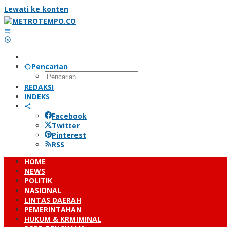
Lewati ke konten
Pencarian
REDAKSI
INDEKS
Facebook
Twitter
Pinterest
RSS
HOME
NEWS
POLITIK
NASIONAL
LINTAS DAERAH
PEMERINTAHAN
HUKUM & KRMIMINAL