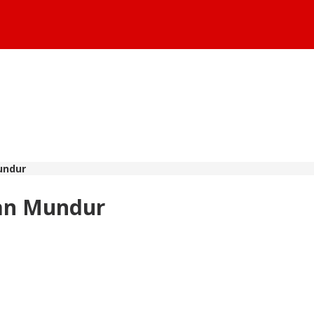
undur
an Mundur