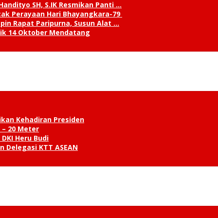
andityo SH, S.IK Resmikan Panti …
cak Perayaan Hari Bhayangkara-79
in Rapat Paripurna, Susun Alat …
tik 14 Oktober Mendatang
ikan Kehadiran Presiden
 – 20 Meter
 DKI Heru Budi
an Delegasi KTT ASEAN