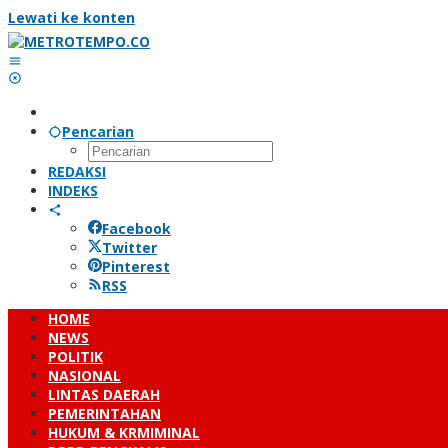
Lewati ke konten
Pencarian
REDAKSI
INDEKS
Facebook
Twitter
Pinterest
RSS
HOME
NEWS
POLITIK
NASIONAL
LINTAS DAERAH
PEMERINTAHAN
HUKUM & KRMIMINAL