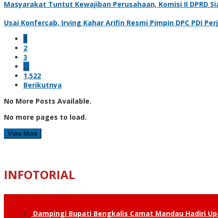
Masyarakat Tuntut Kewajiban Perusahaan, Komisi II DPRD S
Usai Konfercab, Irving Kahar Arifin Resmi Pimpin DPC PDI Pe
1
2
3
…
1,522
Berikutnya
No More Posts Available.
No more pages to load.
View More
INFOTORIAL
Dampingi Bupati Bengkalis Camat Mandau Hadiri U