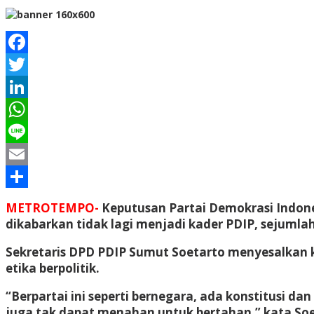
Facebook
Twitter
LinkedIn
WhatsApp
Line
Email
Share
METROTEMPO-
Keputusan Partai Demokrasi Indone
dikabarkan tidak lagi menjadi kader PDIP, sejumla
Sekretaris DPD PDIP Sumut Soetarto menyesalkan 
etika berpolitik.
“Berpartai ini seperti bernegara, ada konstitusi d
juga tak dapat menahan untuk bertahan,” kata Soet