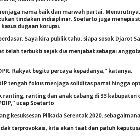
 menjaga nama baik dan marwah partai. Menurutnya,
kan tindakan indisipliner. Soetarto juga menepis
h kasus dugaan korupsi.
rdasar. Saya kira publik tahu, siapa sosok Djarot Sa
t telah terbukti sejak dia menjabat sebagai anggota
a DPR. Rakyat begitu percaya kepadanya,” katanya.
DIP tengah fokus menjaga soliditas partai hingga opti
ranting, ranting dan anak cabang di 33 kabupaten da
DIP,” ucap Soetarto
ang kesuksesan Pilkada Serentak 2020, sebagaimana 
tidak terprovokasi, kita akan taat dan patuh keputu