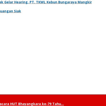
iak Gelar Hearing, PT. TKWL Kebun Bungaraya Mangkir
rjuangan Siak
pacara HUT Bhayangkara ke-79 Tahu…