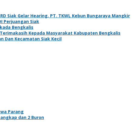
PRD Siak Gelar Hearing, PT. TKWL Kebun Bungaraya Mangkir
DI Perjuangan Siak
lkada Bengkalis
: Terimakasih Kepada Masyarakat Kabupaten Bengkalis
an Dan Kecamatan Siak Kecil
awa Parang
tangkap dan 2 Buron