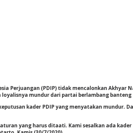
sia Perjuangan (PDIP) tidak mencalonkan Akhyar Na
h loyalisnya mundur dari partai berlambang banteng
keputusan kader PDIP yang menyatakan mundur. Dala
an aturan yang harus ditaati. Kami sesalkan ada kad
arto, Kamis (30/7/2020).