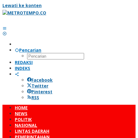
Lewati ke konten
Pencarian
REDAKSI
INDEKS
Facebook
Twitter
Pinterest
RSS
HOME
NEWS
POLITIK
NASIONAL
LINTAS DAERAH
PEMERINTAHAN