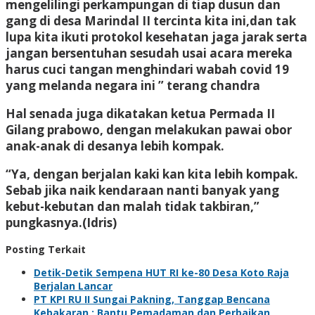
mengelilingi perkampungan di tiap dusun dan
gang di desa Marindal II tercinta kita ini,dan tak
lupa kita ikuti protokol kesehatan jaga jarak serta
jangan bersentuhan sesudah usai acara mereka
harus cuci tangan menghindari wabah covid 19
yang melanda negara ini ” terang chandra
Hal senada juga dikatakan ketua Permada II
Gilang prabowo, dengan melakukan pawai obor
anak-anak di desanya lebih kompak.
“Ya, dengan berjalan kaki kan kita lebih kompak.
Sebab jika naik kendaraan nanti banyak yang
kebut-kebutan dan malah tidak takbiran,”
pungkasnya.(Idris)
Posting Terkait
Detik-Detik Sempena HUT RI ke-80 Desa Koto Raja
Berjalan Lancar
PT KPI RU II Sungai Pakning, Tanggap Bencana
Kebakaran : Bantu Pemadaman dan Perbaikan