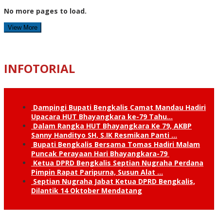
No more pages to load.
View More
INFOTORIAL
Dampingi Bupati Bengkalis Camat Mandau Hadiri
Upacara HUT Bhayangkara ke-79 Tahu…
Dalam Rangka HUT Bhayangkara Ke 79, AKBP
Sanny Handityo SH, S.IK Resmikan Panti …
Bupati Bengkalis Bersama Tomas Hadiri Malam
Puncak Perayaan Hari Bhayangkara-79
Ketua DPRD Bengkalis Septian Nugraha Perdana
Pimpin Rapat Paripurna, Susun Alat …
Septian Nugraha Jabat Ketua DPRD Bengkalis,
Dilantik 14 Oktober Mendatang