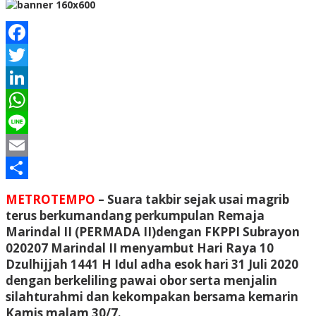
Facebook
Twitter
LinkedIn
WhatsApp
Line
Email
Share
METROTEMPO
– Suara takbir sejak usai magrib
terus berkumandang perkumpulan Remaja
Marindal II (PERMADA II)dengan FKPPI Subrayon
020207 Marindal II menyambut Hari Raya 10
Dzulhijjah 1441 H Idul adha esok hari 31 Juli 2020
dengan berkeliling pawai obor serta menjalin
silahturahmi dan kekompakan bersama kemarin
Kamis malam 30/7.