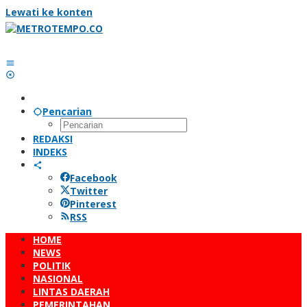
Lewati ke konten
Pencarian
REDAKSI
INDEKS
Facebook
Twitter
Pinterest
RSS
HOME
NEWS
POLITIK
NASIONAL
LINTAS DAERAH
PEMERINTAHAN