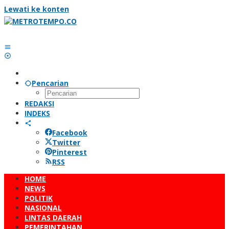
Lewati ke konten
Pencarian
REDAKSI
INDEKS
Facebook
Twitter
Pinterest
RSS
HOME
NEWS
POLITIK
NASIONAL
LINTAS DAERAH
PEMERINTAHAN