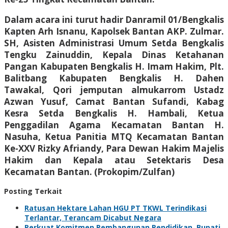
Dalam acara ini turut hadir Danramil 01/Bengkalis
Kapten Arh Isnanu, Kapolsek Bantan AKP. Zulmar.
SH, Asisten Administrasi Umum Setda Bengkalis
Tengku Zainuddin, Kepala Dinas Ketahanan
Pangan Kabupaten Bengkalis H. Imam Hakim, Plt.
Balitbang Kabupaten Bengkalis H. Dahen
Tawakal, Qori jemputan almukarrom Ustadz
Azwan Yusuf, Camat Bantan Sufandi, Kabag
Kesra Setda Bengkalis H. Hambali, Ketua
Penggadilan Agama Kecamatan Bantan H.
Nasuha, Ketua Panitia MTQ Kecamatan Bantan
Ke-XXV Rizky Afriandy, Para Dewan Hakim Majelis
Hakim dan Kepala atau Setektaris Desa
Kecamatan Bantan. (Prokopim/Zulfan)
Posting Terkait
Ratusan Hektare Lahan HGU PT TKWL Terindikasi
Terlantar, Terancam Dicabut Negara
Perkuat Komitmen Pembangunan Pendidikan, Bupati