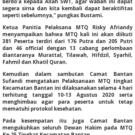
berdo’a kepada Allah SWT, agar wabah ini dapat
segera sirna dan kita kembali dapat beraktifitas
seperti sebelumnya,” pungkas Bustami.
Ketua Panitia Pelaksana MTQ Risky Afriandy
menyampaikan bahwa MTQ kali ini akan diikuti
381 Peserta terdiri dari 176 Putra dan 205 Putri
dan 46 official dengan 13 cabang perlombaan
diantaranya Murattal, Tilawah, Hifdzil, Syarhil,
Fahmil dan Khatil Quran.
Kemudian dalam sambutan Camat Bantan
Sufandi mengatakan Pelaksanaan MTQ tingkat
Kecamatan Bantan ini dilaksanakan selama 4 hari
terhitung tanggal 10-13 Agustus 2020 serta
menghimbau agar para peserta untuk tetap
mematuhi protokol kesehatan.
Pada kesempatan itu juga Camat Bantan
mengukuhkan seluruh Dewan Hakim pada MTQ
Ke-25 Tingkat Kecamatan Bantan.