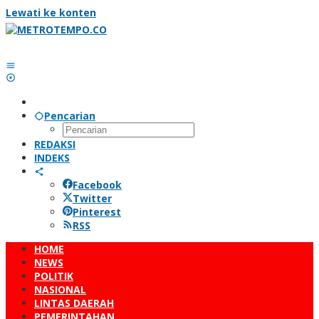
Lewati ke konten
Pencarian
REDAKSI
INDEKS
Facebook
Twitter
Pinterest
RSS
HOME
NEWS
POLITIK
NASIONAL
LINTAS DAERAH
PEMERINTAHAN