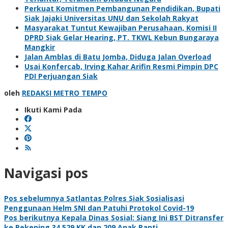
Perkuat Komitmen Pembangunan Pendidikan, Bupati
Siak Jajaki Universitas UNU dan Sekolah Rakyat
Masyarakat Tuntut Kewajiban Perusahaan, Komisi II
DPRD Siak Gelar Hearing, PT. TKWL Kebun Bungaraya
Mangkir
Jalan Amblas di Batu Jomba, Diduga Jalan Overload
Usai Konfercab, Irving Kahar Arifin Resmi Pimpin DPC
PDI Perjuangan Siak
oleh
REDAKSI METRO TEMPO
Ikuti Kami Pada
Navigasi pos
Pos sebelumnya
Satlantas Polres Siak Sosialisasi
Penggunaan Helm SNI dan Patuhi Protokol Covid-19
Pos berikutnya
Kepala Dinas Sosial: Siang Ini BST Ditransfer
ke Rekening 34.529 KK dan 209 Anak Panti