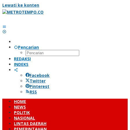
Lewati ke konten
Pencarian
REDAKSI
INDEKS
Facebook
Twitter
Pinterest
RSS
HOME
NEWS
POLITIK
NASIONAL
LINTAS DAERAH
PEMERINTAHAN