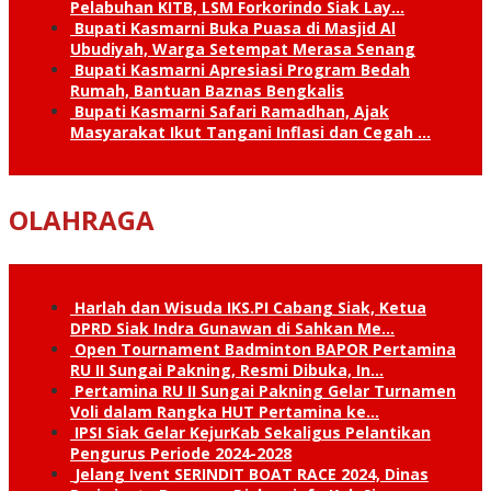
Pelabuhan KITB, LSM Forkorindo Siak Lay…
Bupati Kasmarni Buka Puasa di Masjid Al
Ubudiyah, Warga Setempat Merasa Senang
Bupati Kasmarni Apresiasi Program Bedah
Rumah, Bantuan Baznas Bengkalis
Bupati Kasmarni Safari Ramadhan, Ajak
Masyarakat Ikut Tangani Inflasi dan Cegah …
OLAHRAGA
Harlah dan Wisuda IKS.PI Cabang Siak, Ketua
DPRD Siak Indra Gunawan di Sahkan Me…
Open Tournament Badminton BAPOR Pertamina
RU II Sungai Pakning, Resmi Dibuka, In…
Pertamina RU II Sungai Pakning Gelar Turnamen
Voli dalam Rangka HUT Pertamina ke…
IPSI Siak Gelar KejurKab Sekaligus Pelantikan
Pengurus Periode 2024-2028
Jelang Ivent SERINDIT BOAT RACE 2024, Dinas