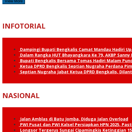
View More
INFOTORIAL
Dampingi Bupati Bengkalis Camat Mandau Hadiri U
Dalam Rangka HUT Bhayangkara Ke 79, AKBP Sanny H
Bupati Bengkalis Bersama Tomas Hadiri Malam Pun
Ketua DPRD Bengkalis Septian Nugraha Perdana Pimp
Septian Nugraha Jabat Ketua DPRD Bengkalis, Dilan
NASIONAL
Jalan Amblas di Batu Jomba, Diduga Jalan Overload
PWI Pusat dan PWI Kalsel Persiapkan HPN 2025, Past
Longsor Tergerus Sungai Cipamingkis Ketinggian 15