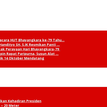
pacara HUT Bhayangkara ke-79 Tahu…
andityo SH, S.IK Resmikan Panti …
cak Perayaan Hari Bhayangkara-79
in Rapat Paripurna, Susun Alat …
tik 14 Oktober Mendatang
ikan Kehadiran Presiden
 – 20 Meter