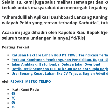
Selain itu, kami juga salut melihat semangat dan 
terbaik untuk masyarakat dan mencegah terjadiny
“Alhamdulillah Aplikasi Dashboard Lancang Kuning i
wilayah Polda yang rentan terhadap Karhutla”, tut
Acara ini juga dihadiri oleh Kapolda Riau Bapak Irj
seluruh tamu undangan lainnya.[Yd/Rls]
Posting Terkait
Ratusan Hektare Lahan HGU PT TKWL Terindikasi Terl
Perkuat Komitmen Pembangunan Pendidikan, Bupati Sia
Jalan Amblas di Batu Jomba, Diduga Jalan Overload
Detik-Detik Sempena HUT RI ke-80 Desa Koto Raja Berj
Urai Benang Kusut Lahan Eks CV Trijaya, Bagian Adwil 
oleh
REDAKSI METRO TEMPO
Ikuti Kami Pada