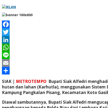
Facebook
Twitter
LinkedIn
WhatsApp
Line
Email
Share
SIAK |
METROTEMPO
Bupati Siak Alfedri mengha
hutan dan lahan (Karhutla), menggunakan Sistem D
Kampung Pangkalan Pisang, Kecamatan Koto Gasib 
Diawal sambutannya, Bupati Siak Alfedri menguca
penghargaan kepada Polda Riau dari Lembaga Kajian