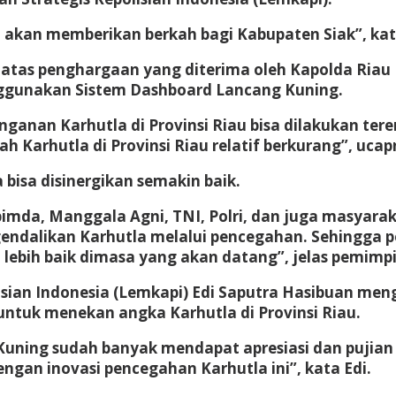
 akan memberikan berkah bagi Kabupaten Siak”, kata
tas penghargaan yang diterima oleh Kapolda Riau B
ggunakan Sistem Dashboard Lancang Kuning.
anan Karhutla di Provinsi Riau bisa dilakukan teren
ah Karhutla di Provinsi Riau relatif berkurang”, ucap
bisa disinergikan semakin baik.
da, Manggala Agni, TNI, Polri, dan juga masyarakat
gendalikan Karhutla melalui pencegahan. Sehingg
ebih baik dimasa yang akan datang”, jelas pemimpin
isian Indonesia (Lemkapi) Edi Saputra Hasibuan men
ntuk menekan angka Karhutla di Provinsi Riau.
uning sudah banyak mendapat apresiasi dan pujian d
engan inovasi pencegahan Karhutla ini”, kata Edi.