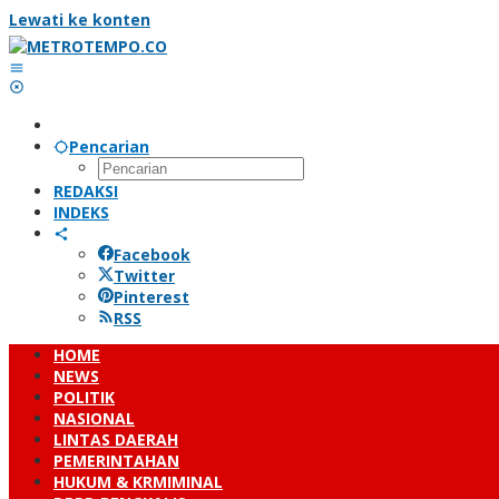
Lewati ke konten
Pencarian
REDAKSI
INDEKS
Facebook
Twitter
Pinterest
RSS
HOME
NEWS
POLITIK
NASIONAL
LINTAS DAERAH
PEMERINTAHAN
HUKUM & KRMIMINAL