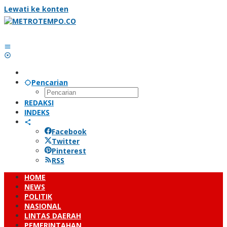
Lewati ke konten
Pencarian
REDAKSI
INDEKS
Facebook
Twitter
Pinterest
RSS
HOME
NEWS
POLITIK
NASIONAL
LINTAS DAERAH
PEMERINTAHAN