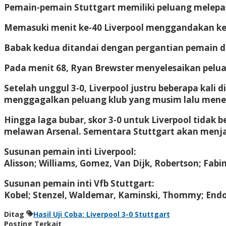
Pemain-pemain Stuttgart memiliki peluang melep
Memasuki menit ke-40 Liverpool menggandakan ke
Babak kedua ditandai dengan pergantian pemain d
Pada menit 68, Ryan Brewster menyelesaikan pelu
Setelah unggul 3-0, Liverpool justru beberapa kali
menggagalkan peluang klub yang musim lalu menemp
Hingga laga bubar, skor 3-0 untuk Liverpool tidak 
melawan Arsenal. Sementara Stuttgart akan menjal
Susunan pemain inti Liverpool:
Alisson; Williams, Gomez, Van Dijk, Robertson; Fabi
Susunan pemain inti Vfb Stuttgart:
Kobel; Stenzel, Waldemar, Kaminski, Thommy; Endo
Ditag
Hasil Uji Coba: Liverpool 3-0 Stuttgart
Posting Terkait