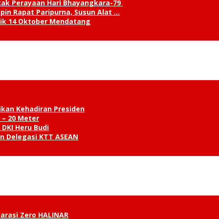
cak Perayaan Hari Bhayangkara-79
in Rapat Paripurna, Susun Alat …
tik 14 Oktober Mendatang
ikan Kehadiran Presiden
 – 20 Meter
 DKI Heru Budi
an Delegasi KTT ASEAN
klarasi Zero HALINAR