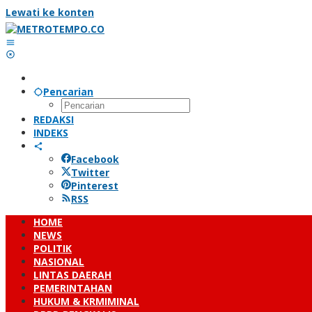
Lewati ke konten
Pencarian
REDAKSI
INDEKS
Facebook
Twitter
Pinterest
RSS
HOME
NEWS
POLITIK
NASIONAL
LINTAS DAERAH
PEMERINTAHAN
HUKUM & KRMIMINAL