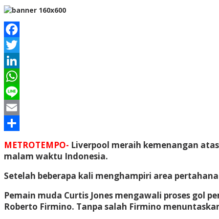
Facebook
Twitter
LinkedIn
WhatsApp
Line
Email
Share
METROTEMPO-
Liverpool meraih kemenangan atas V
malam waktu Indonesia.
Setelah beberapa kali menghampiri area pertahana
Pemain muda Curtis Jones mengawali proses gol p
Roberto Firmino. Tanpa salah Firmino menuntaska