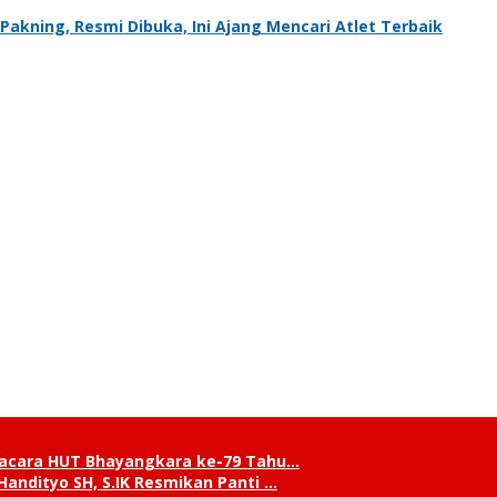
kning, Resmi Dibuka, Ini Ajang Mencari Atlet Terbaik
pacara HUT Bhayangkara ke-79 Tahu…
andityo SH, S.IK Resmikan Panti …