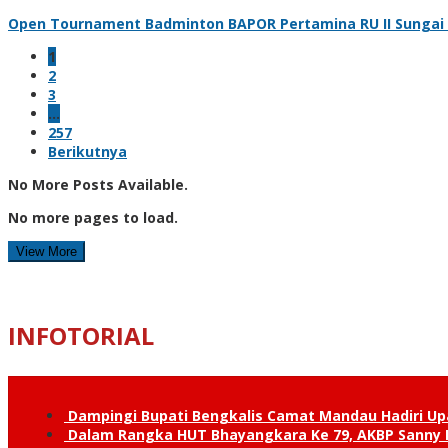
Open Tournament Badminton BAPOR Pertamina RU II Sungai Pa
1
2
3
…
257
Berikutnya
No More Posts Available.
No more pages to load.
View More
INFOTORIAL
Dampingi Bupati Bengkalis Camat Mandau Hadiri U
Dalam Rangka HUT Bhayangkara Ke 79, AKBP Sanny H