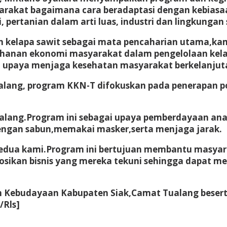
rakat bagaimana cara beradaptasi dengan kebiasa
pertanian dalam arti luas, industri dan lingkungan s
 kelapa sawit sebagai mata pencaharian utama,kami
tahanan ekonomi masyarakat dalam pengelolaan kel
upaya menjaga kesehatan masyarakat berkelanjuta
ang, program KKN-T difokuskan pada penerapan pola
alang.Program ini sebagai upaya pemberdayaan ana
ngan sabun,memakai masker,serta menjaga jarak.
kedua kami.Program ini bertujuan membantu masya
ikan bisnis yang mereka tekuni sehingga dapat m
 dan Kebudayaan Kabupaten Siak,Camat Tualang bese
/Rls]