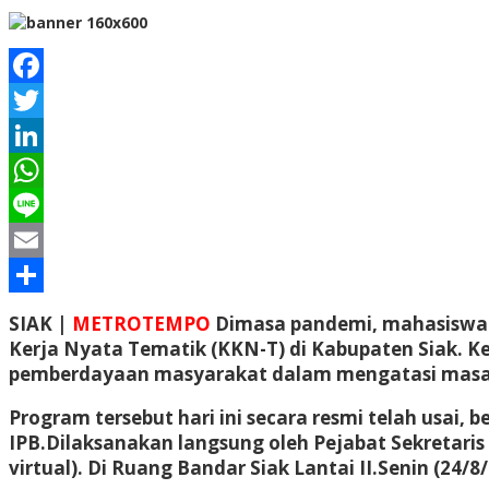
Facebook
Twitter
LinkedIn
WhatsApp
Line
Email
Share
SIAK |
METROTEMPO
Dimasa pandemi, mahasiswa I
Kerja Nyata Tematik (KKN-T) di Kabupaten Siak. 
pemberdayaan masyarakat dalam mengatasi masal
Program tersebut hari ini secara resmi telah usa
IPB.Dilaksanakan langsung oleh Pejabat Sekretari
virtual). Di Ruang Bandar Siak Lantai II.Senin (24/8