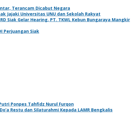
antar, Terancam Dicabut Negara
k Jajaki Universitas UNU dan Sekolah Rakyat
PRD Siak Gelar Hearing, PT. TKWL Kebun Bungaraya Mangkir
DI Perjuangan Siak
utri Ponpes Tahfidz Nurul Furqon
 Do’a Restu dan Silaturahmi Kepada LAMR Bengkalis