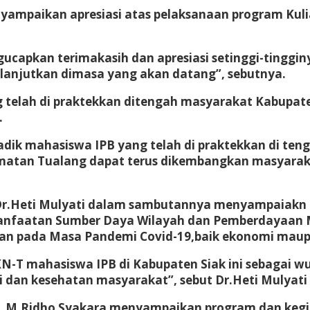
ampaikan apresiasi atas pelaksanaan program Kulia
capkan terimakasih dan apresiasi setinggi-tinggin
ilanjutkan dimasa yang akan datang”, sebutnya.
ang telah di praktekkan ditengah masyarakat Kabupa
.
ik-adik mahasiswa IPB yang telah di praktekkan di 
tan Tualang dapat terus dikembangkan masyarak
 Dr.Heti Mulyati dalam sambutannya menyampaiakn 
anfaatan Sumber Daya Wilayah dan Pemberdayaan Ma
an pada Masa Pandemi Covid-19,baik ekonomi maup
KN-T mahasiswa IPB di Kabupaten Siak ini sebagai 
an kesehatan masyarakat”, sebut Dr.Heti Mulyati
ak, M.Ridho Syakara menyampaikan program dan keg