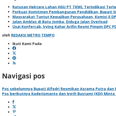
Ratusan Hektare Lahan HGU PT TKWL Terindikasi Terl
Perkuat Komitmen Pembangunan Pendidikan, Bupati Sia
Masyarakat Tuntut Kewajiban Perusahaan, Komisi II D
Jalan Amblas di Batu Jomba, Diduga Jalan Overload
Usai Konfercab, Irving Kahar Arifin Resmi Pimpin DPC P
oleh
REDAKSI METRO TEMPO
Ikuti Kami Pada
Navigasi pos
Pos sebelumnya
Bupati Alfedri Resmikan Asrama Putra dan P
Pos berikutnya
Kaderismanto dan Iyeth Bustami (KDI) Minta