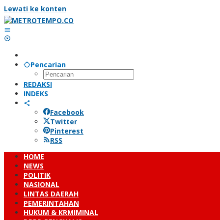
Lewati ke konten
Pencarian
REDAKSI
INDEKS
Facebook
Twitter
Pinterest
RSS
HOME
NEWS
POLITIK
NASIONAL
LINTAS DAERAH
PEMERINTAHAN
HUKUM & KRMIMINAL