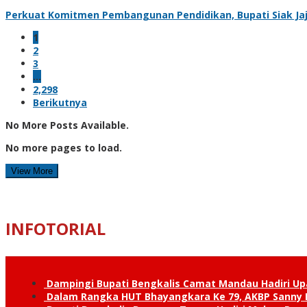
Perkuat Komitmen Pembangunan Pendidikan, Bupati Siak Jaj
1
2
3
…
2,298
Berikutnya
No More Posts Available.
No more pages to load.
View More
INFOTORIAL
Dampingi Bupati Bengkalis Camat Mandau Hadiri U
Dalam Rangka HUT Bhayangkara Ke 79, AKBP Sanny H