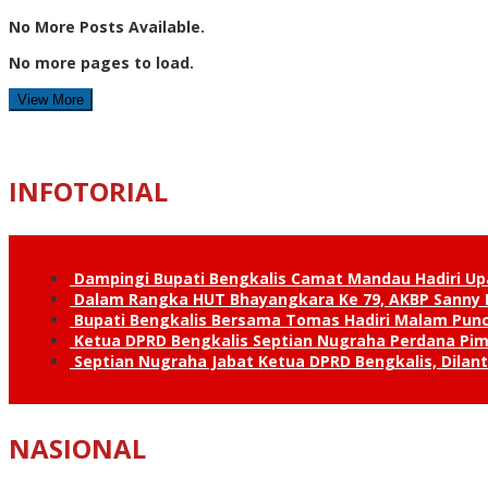
No More Posts Available.
No more pages to load.
View More
INFOTORIAL
Dampingi Bupati Bengkalis Camat Mandau Hadiri U
Dalam Rangka HUT Bhayangkara Ke 79, AKBP Sanny H
Bupati Bengkalis Bersama Tomas Hadiri Malam Pun
Ketua DPRD Bengkalis Septian Nugraha Perdana Pimp
Septian Nugraha Jabat Ketua DPRD Bengkalis, Dilan
NASIONAL