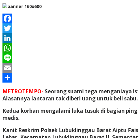
Facebook
Twitter
LinkedIn
WhatsApp
Line
Email
Share
METROTEMPO-
Seorang suami tega menganiaya istr
Alasannya lantaran tak diberi uang untuk beli sabu.
Kedua korban mengalami luka tusuk di bagian pin
medis.
Kanit Reskrim Polsek Lubuklinggau Barat Aiptu Fai
Lebar, Kecamatan Lubuklinggau Barat II. Sementara