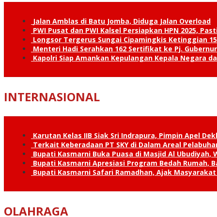
Jalan Amblas di Batu Jomba, Diduga Jalan Overload
PWI Pusat dan PWI Kalsel Persiapkan HPN 2025, Past
Longsor Tergerus Sungai Cipamingkis Ketinggian 15
Menteri Hadi Serahkan 162 Sertifikat ke Pj. Gubernur
Kapolri Siap Amankan Kepulangan Kepala Negara d
INTERNASIONAL
Karutan Kelas IIB Siak Sri Indrapura, Pimpin Apel De
Terkait Keberadaan PT SKY di Dalam Areal Pelabuhan
Bupati Kasmarni Buka Puasa di Masjid Al Ubudiyah
Bupati Kasmarni Apresiasi Program Bedah Rumah, B
Bupati Kasmarni Safari Ramadhan, Ajak Masyarakat 
OLAHRAGA