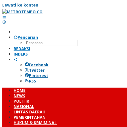
Lewati ke konten
Pencarian
REDAKSI
INDEKS
Facebook
Twitter
Pinterest
RSS
HOME
NEWS
POLITIK
NASIONAL
LINTAS DAERAH
PEMERINTAHAN
HUKUM & KRMIMINAL