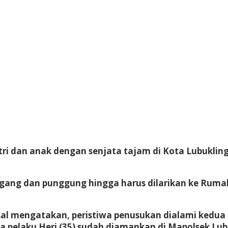
i dan anak dengan senjata tajam di Kota Lubukling
ggang dan punggung hingga harus dilarikan ke Ruma
sal mengatakan, peristiwa penusukan dialami kedua 
 pelaku Heri (35) sudah diamankan di Mapolsek Lub