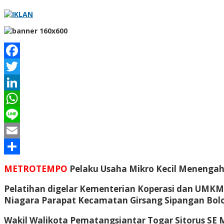
Facebook
Twitter
LinkedIn
WhatsApp
Line
Email
Share
METROTEMPO
Pelaku Usaha Mikro Kecil Menenga
Pelatihan digelar Kementerian Koperasi dan UMKM
Niagara Parapat Kecamatan Girsang Sipangan Bolon
Wakil Walikota Pematangsiantar Togar Sitorus SE