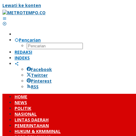
Lewati ke konten
Pencarian
REDAKSI
INDEKS
Facebook
Twitter
Pinterest
RSS
HOME
NEWS
POLITIK
NASIONAL
LINTAS DAERAH
PEMERINTAHAN
HUKUM & KRMIMINAL