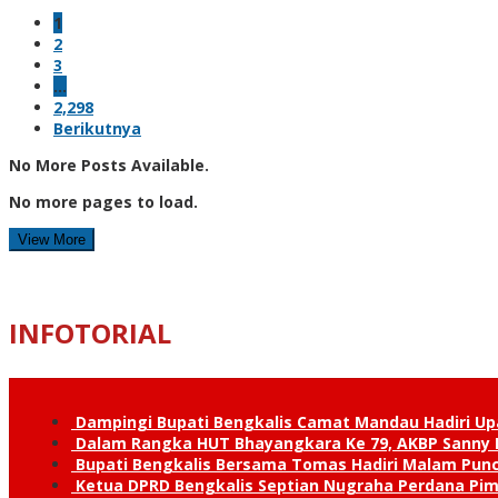
1
2
3
…
2,298
Berikutnya
No More Posts Available.
No more pages to load.
View More
INFOTORIAL
Dampingi Bupati Bengkalis Camat Mandau Hadiri U
Dalam Rangka HUT Bhayangkara Ke 79, AKBP Sanny H
Bupati Bengkalis Bersama Tomas Hadiri Malam Pun
Ketua DPRD Bengkalis Septian Nugraha Perdana Pimp