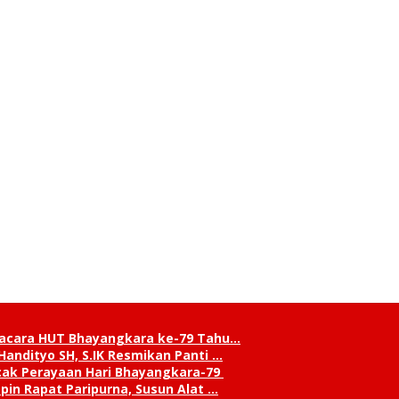
pacara HUT Bhayangkara ke-79 Tahu…
andityo SH, S.IK Resmikan Panti …
cak Perayaan Hari Bhayangkara-79
in Rapat Paripurna, Susun Alat …