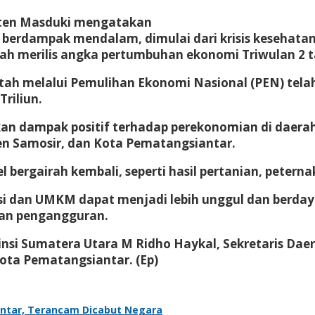
eten Masduki mengatakan
h berdampak mendalam, dimulai dari krisis kesehata
lah merilis angka pertumbuhan ekonomi Triwulan 2 t
tah melalui Pemulihan Ekonomi Nasional (PEN) telah
riliun.
kan dampak positif terhadap perekonomian di daera
n Samosir, dan Kota Pematangsiantar.
 bergairah kembali, seperti hasil pertanian, petern
rasi dan UMKM dapat menjadi lebih unggul dan berd
dan pengangguran.
vinsi Sumatera Utara M Ridho Haykal, Sekretaris D
ota Pematangsiantar. (Ep)
antar, Terancam Dicabut Negara