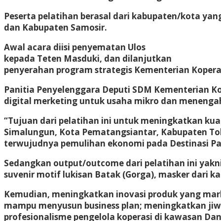
Peserta pelatihan berasal dari kabupaten/kota ya
dan Kabupaten Samosir.
Awal acara diisi penyematan Ulos
kepada Teten Masduki, dan dilanjutkan
penyerahan program strategis Kementerian Koperas
Panitia Penyelenggara Deputi SDM Kementerian K
digital merketing untuk usaha mikro dan menengah.
“Tujuan dari pelatihan ini untuk meningkatkan ku
Simalungun, Kota Pematangsiantar, Kabupaten Tob
terwujudnya pemulihan ekonomi pada Destinasi Par
Sedangkan output/outcome dari pelatihan ini yak
suvenir motif lukisan Batak (Gorga), masker dari ka
Kemudian, meningkatkan inovasi produk yang mar
mampu menyusun business plan; meningkatkan jiw
profesionalisme pengelola koperasi di kawasan D