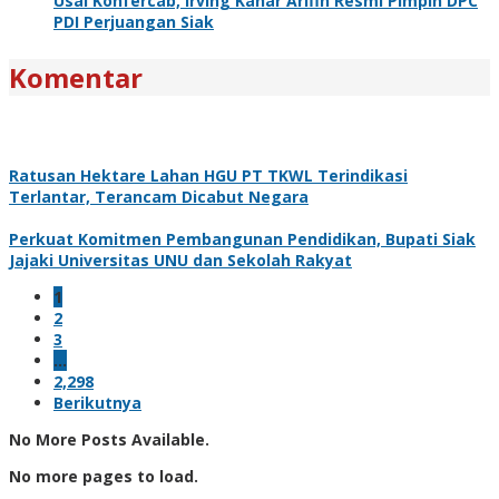
Usai Konfercab, Irving Kahar Arifin Resmi Pimpin DPC
PDI Perjuangan Siak
Komentar
Ratusan Hektare Lahan HGU PT TKWL Terindikasi
Terlantar, Terancam Dicabut Negara
Perkuat Komitmen Pembangunan Pendidikan, Bupati Siak
Jajaki Universitas UNU dan Sekolah Rakyat
1
2
3
…
2,298
Berikutnya
No More Posts Available.
No more pages to load.