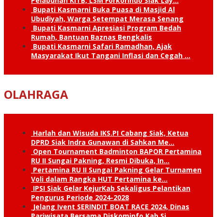
Pelabuhan KITB, LSM Forkorindo Siak Lay…
Bupati Kasmarni Buka Puasa di Masjid Al
Ubudiyah, Warga Setempat Merasa Senang
Bupati Kasmarni Apresiasi Program Bedah
Rumah, Bantuan Baznas Bengkalis
Bupati Kasmarni Safari Ramadhan, Ajak
Masyarakat Ikut Tangani Inflasi dan Cegah …
OLAHRAGA
Harlah dan Wisuda IKS.PI Cabang Siak, Ketua
DPRD Siak Indra Gunawan di Sahkan Me…
Open Tournament Badminton BAPOR Pertamina
RU II Sungai Pakning, Resmi Dibuka, In…
Pertamina RU II Sungai Pakning Gelar Turnamen
Voli dalam Rangka HUT Pertamina ke…
IPSI Siak Gelar KejurKab Sekaligus Pelantikan
Pengurus Periode 2024-2028
Jelang Ivent SERINDIT BOAT RACE 2024, Dinas
Pariwisata Bersama Diskominfo Kab.Si…