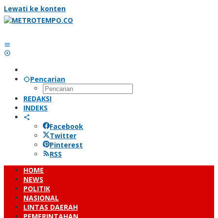
Lewati ke konten
Pencarian
REDAKSI
INDEKS
Facebook
Twitter
Pinterest
RSS
HOME
NEWS
POLITIK
NASIONAL
LINTAS DAERAH
PEMERINTAHAN