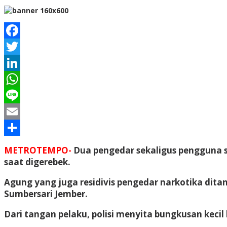
Facebook
Twitter
LinkedIn
WhatsApp
Line
Email
Share
METROTEMPO-
Dua pengedar sekaligus pengguna s
saat digerebek.
Agung yang juga residivis pengedar narkotika dita
Sumbersari Jember.
Dari tangan pelaku, polisi menyita bungkusan keci