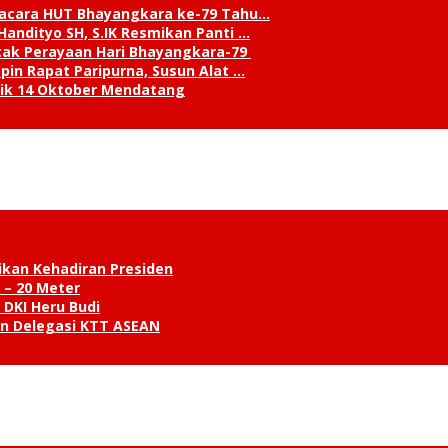
pacara HUT Bhayangkara ke-79 Tahu…
andityo SH, S.IK Resmikan Panti …
cak Perayaan Hari Bhayangkara-79
in Rapat Paripurna, Susun Alat …
tik 14 Oktober Mendatang
ikan Kehadiran Presiden
 – 20 Meter
 DKI Heru Budi
an Delegasi KTT ASEAN