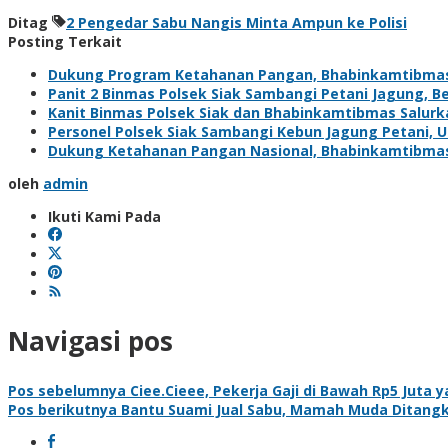
Ditag
2 Pengedar Sabu Nangis Minta Ampun ke Polisi
Posting Terkait
Dukung Program Ketahanan Pangan, Bhabinkamtibma
Panit 2 Binmas Polsek Siak Sambangi Petani Jagung, 
Kanit Binmas Polsek Siak dan Bhabinkamtibmas Salur
Personel Polsek Siak Sambangi Kebun Jagung Petani,
Dukung Ketahanan Pangan Nasional, Bhabinkamtibma
oleh
admin
Ikuti Kami Pada
Navigasi pos
Pos sebelumnya
Ciee.Cieee, Pekerja Gaji di Bawah Rp5 Juta 
Pos berikutnya
Bantu Suami Jual Sabu, Mamah Muda Ditangka