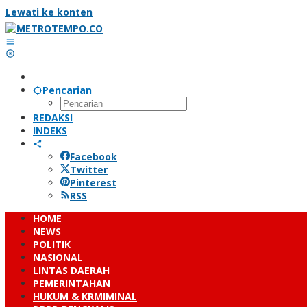
Lewati ke konten
Pencarian
REDAKSI
INDEKS
Facebook
Twitter
Pinterest
RSS
HOME
NEWS
POLITIK
NASIONAL
LINTAS DAERAH
PEMERINTAHAN
HUKUM & KRMIMINAL