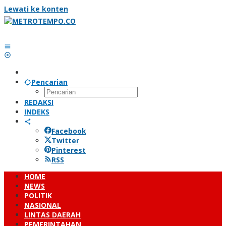
Lewati ke konten
Pencarian
REDAKSI
INDEKS
Facebook
Twitter
Pinterest
RSS
HOME
NEWS
POLITIK
NASIONAL
LINTAS DAERAH
PEMERINTAHAN