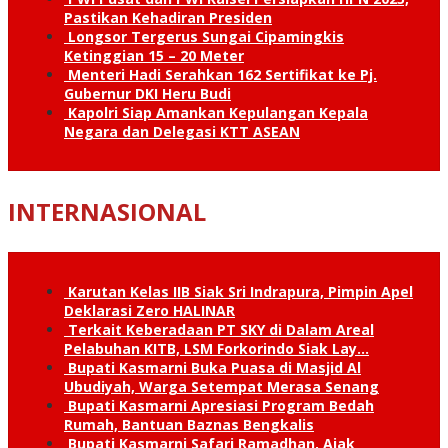
Pastikan Kehadiran Presiden
Longsor Tergerus Sungai Cipamingkis
Ketinggian 15 – 20 Meter
Menteri Hadi Serahkan 162 Sertifikat ke Pj.
Gubernur DKI Heru Budi
Kapolri Siap Amankan Kepulangan Kepala
Negara dan Delegasi KTT ASEAN
INTERNASIONAL
Karutan Kelas IIB Siak Sri Indrapura, Pimpin Apel
Deklarasi Zero HALINAR
Terkait Keberadaan PT SKY di Dalam Areal
Pelabuhan KITB, LSM Forkorindo Siak Lay…
Bupati Kasmarni Buka Puasa di Masjid Al
Ubudiyah, Warga Setempat Merasa Senang
Bupati Kasmarni Apresiasi Program Bedah
Rumah, Bantuan Baznas Bengkalis
Bupati Kasmarni Safari Ramadhan, Ajak