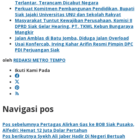
Terlantar, Terancam Dicabut Negara
Perkuat Komitmen Pembangunan Pendidikan, Bupati
Siak Jajaki Universitas UNU dan Sekolah Rakyat
Masyarakat Tuntut Kewajiban Perusahaan, Komisi II
DPRD Siak Gelar Hearing, PT. TKWL Kebun Bungaraya
Mangkir
Jalan Amblas di Batu Jomba, Diduga Jalan Overload
Usai Konfercab, Irving Kahar Arifin Resmi Pimpin DPC
PDI Perjuangan Siak
oleh
REDAKSI METRO TEMPO
Ikuti Kami Pada
Navigasi pos
Pos sebelumnya
Pertagas Alirkan Gas ke BOB Siak Pusako,
Alfedri: Hemat 12 Juta Dolar Pertahun
Pos berikutnya
Syekh Ali Jaber Hadir Di Negeri Bertuah