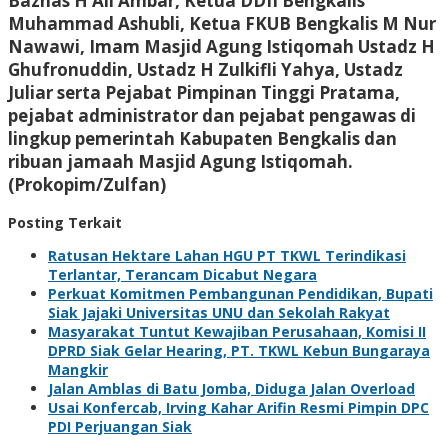
Baznas H Ali Ambar, Ketua DDII Bengkalis
Muhammad Ashubli, Ketua FKUB Bengkalis M Nur
Nawawi, Imam Masjid Agung Istiqomah Ustadz H
Ghufronuddin, Ustadz H Zulkifli Yahya, Ustadz
Juliar serta Pejabat Pimpinan Tinggi Pratama,
pejabat administrator dan pejabat pengawas di
lingkup pemerintah Kabupaten Bengkalis dan
ribuan jamaah Masjid Agung Istiqomah.
(Prokopim/Zulfan)
Posting Terkait
Ratusan Hektare Lahan HGU PT TKWL Terindikasi
Terlantar, Terancam Dicabut Negara
Perkuat Komitmen Pembangunan Pendidikan, Bupati
Siak Jajaki Universitas UNU dan Sekolah Rakyat
Masyarakat Tuntut Kewajiban Perusahaan, Komisi II
DPRD Siak Gelar Hearing, PT. TKWL Kebun Bungaraya
Mangkir
Jalan Amblas di Batu Jomba, Diduga Jalan Overload
Usai Konfercab, Irving Kahar Arifin Resmi Pimpin DPC
PDI Perjuangan Siak