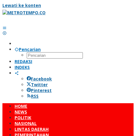
Lewati ke konten
Pencarian
REDAKSI
INDEKS
Facebook
Twitter
Pinterest
RSS
HOME
NEWS
POLITIK
NASIONAL
LINTAS DAERAH
PEMERINTAHAN