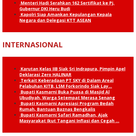
Menteri Hadi Serahkan 162 Sertifikat ke Pj.
Gubernur DKI Heru Budi
Kapolri Siap Amankan Kepulangan Kepala
Negara dan Delegasi KTT ASEAN
INTERNASIONAL
Karutan Kelas IIB Siak Sri Indrapura, Pimpin Apel
Deklarasi Zero HALINAR
Terkait Keberadaan PT SKY di Dalam Areal
Pelabuhan KITB, LSM Forkorindo Siak Lay…
Bupati Kasmarni Buka Puasa di Masjid Al
Ubudiyah, Warga Setempat Merasa Senang
Bupati Kasmarni Apresiasi Program Bedah
Rumah, Bantuan Baznas Bengkalis
Bupati Kasmarni Safari Ramadhan, Ajak
Masyarakat Ikut Tangani Inflasi dan Cegah …