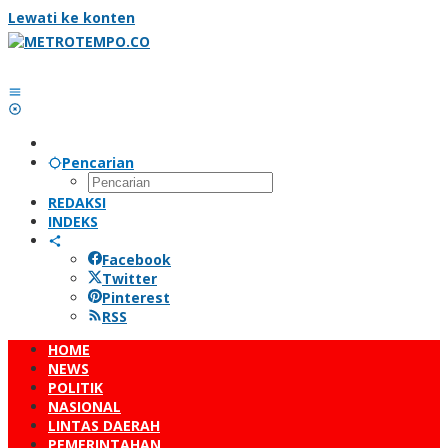
Lewati ke konten
Pencarian
REDAKSI
INDEKS
Facebook
Twitter
Pinterest
RSS
HOME
NEWS
POLITIK
NASIONAL
LINTAS DAERAH
PEMERINTAHAN