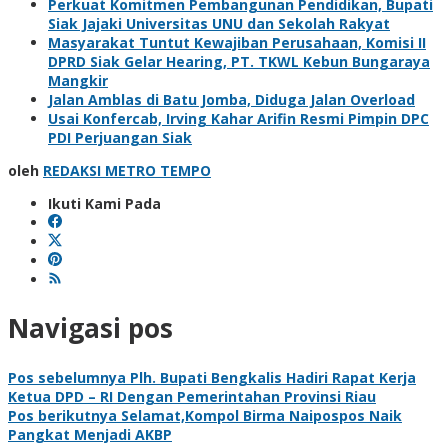
Perkuat Komitmen Pembangunan Pendidikan, Bupati
Siak Jajaki Universitas UNU dan Sekolah Rakyat
Masyarakat Tuntut Kewajiban Perusahaan, Komisi II
DPRD Siak Gelar Hearing, PT. TKWL Kebun Bungaraya
Mangkir
Jalan Amblas di Batu Jomba, Diduga Jalan Overload
Usai Konfercab, Irving Kahar Arifin Resmi Pimpin DPC
PDI Perjuangan Siak
oleh
REDAKSI METRO TEMPO
Ikuti Kami Pada
Navigasi pos
Pos sebelumnya
Plh. Bupati Bengkalis Hadiri Rapat Kerja
Ketua DPD – RI Dengan Pemerintahan Provinsi Riau
Pos berikutnya
Selamat,Kompol Birma Naipospos Naik
Pangkat Menjadi AKBP