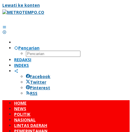
Lewati ke konten
Pencarian
REDAKSI
INDEKS
Facebook
Twitter
Pinterest
RSS
HOME
NEWS
POLITIK
NASIONAL
LINTAS DAERAH
PEMERINTAHAN