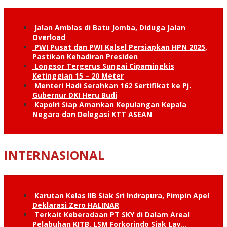
Jalan Amblas di Batu Jomba, Diduga Jalan
Overload
PWI Pusat dan PWI Kalsel Persiapkan HPN 2025,
Pastikan Kehadiran Presiden
Longsor Tergerus Sungai Cipamingkis
Ketinggian 15 – 20 Meter
Menteri Hadi Serahkan 162 Sertifikat ke Pj.
Gubernur DKI Heru Budi
Kapolri Siap Amankan Kepulangan Kepala
Negara dan Delegasi KTT ASEAN
INTERNASIONAL
Karutan Kelas IIB Siak Sri Indrapura, Pimpin Apel
Deklarasi Zero HALINAR
Terkait Keberadaan PT SKY di Dalam Areal
Pelabuhan KITB, LSM Forkorindo Siak Lay…