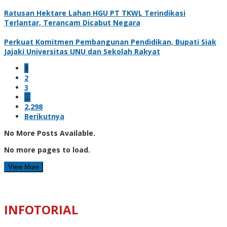
Ratusan Hektare Lahan HGU PT TKWL Terindikasi
Terlantar, Terancam Dicabut Negara
Perkuat Komitmen Pembangunan Pendidikan, Bupati Siak
Jajaki Universitas UNU dan Sekolah Rakyat
1
2
3
…
2,298
Berikutnya
No More Posts Available.
No more pages to load.
View More
INFOTORIAL