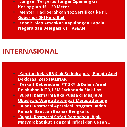
Longsor Tergerus Sungai Cipamingkis
Ketinggian 15 – 20 Meter
Menteri Hadi Serahkan 162 Sertifikat ke Pj.
Gubernur DKI Heru Budi
Kapolri Siap Amankan Kepulangan Kepala
Negara dan Delegasi KTT ASEAN
INTERNASIONAL
Karutan Kelas IIB Siak Sri Indrapura, Pimpin Apel
Deklarasi Zero HALINAR
Terkait Keberadaan PT SKY di Dalam Areal
Pelabuhan KITB, LSM Forkorindo Siak Lay…
Bupati Kasmarni Buka Puasa di Masjid Al
Ubudiyah, Warga Setempat Merasa Senang
Bupati Kasmarni Apresiasi Program Bedah
Rumah, Bantuan Baznas Bengkalis
Bupati Kasmarni Safari Ramadhan, Ajak
Masyarakat Ikut Tangani Inflasi dan Cegah …