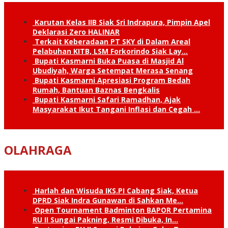
Karutan Kelas IIB Siak Sri Indrapura, Pimpin Apel
Deklarasi Zero HALINAR
Terkait Keberadaan PT SKY di Dalam Areal
Pelabuhan KITB, LSM Forkorindo Siak Lay…
Bupati Kasmarni Buka Puasa di Masjid Al
Ubudiyah, Warga Setempat Merasa Senang
Bupati Kasmarni Apresiasi Program Bedah
Rumah, Bantuan Baznas Bengkalis
Bupati Kasmarni Safari Ramadhan, Ajak
Masyarakat Ikut Tangani Inflasi dan Cegah …
OLAHRAGA
Harlah dan Wisuda IKS.PI Cabang Siak, Ketua
DPRD Siak Indra Gunawan di Sahkan Me…
Open Tournament Badminton BAPOR Pertamina
RU II Sungai Pakning, Resmi Dibuka, In…