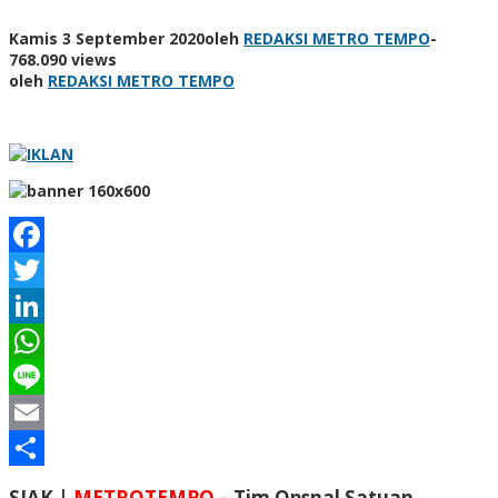
Kamis 3 September 2020
oleh
REDAKSI METRO TEMPO
-
768.090 views
oleh
REDAKSI METRO TEMPO
Facebook
Twitter
LinkedIn
WhatsApp
Line
Email
Share
SIAK |
METROTEMPO
–
Tim Opsnal Satuan