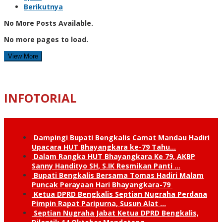
Berikutnya
No More Posts Available.
No more pages to load.
View More
INFOTORIAL
Dampingi Bupati Bengkalis Camat Mandau Hadiri
Upacara HUT Bhayangkara ke-79 Tahu…
Dalam Rangka HUT Bhayangkara Ke 79, AKBP
Sanny Handityo SH, S.IK Resmikan Panti …
Bupati Bengkalis Bersama Tomas Hadiri Malam
Puncak Perayaan Hari Bhayangkara-79
Ketua DPRD Bengkalis Septian Nugraha Perdana
Pimpin Rapat Paripurna, Susun Alat …
Septian Nugraha Jabat Ketua DPRD Bengkalis,