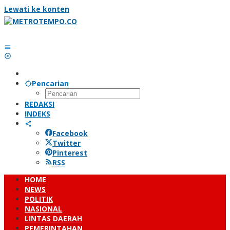
Lewati ke konten
Pencarian
REDAKSI
INDEKS
Facebook
Twitter
Pinterest
RSS
HOME
NEWS
POLITIK
NASIONAL
LINTAS DAERAH
PEMERINTAHAN