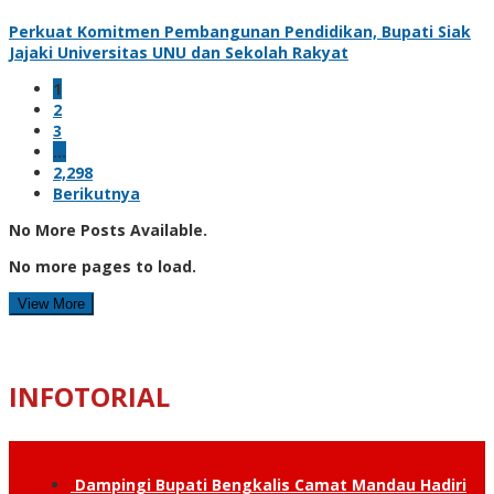
Perkuat Komitmen Pembangunan Pendidikan, Bupati Siak
Jajaki Universitas UNU dan Sekolah Rakyat
1
2
3
…
2,298
Berikutnya
No More Posts Available.
No more pages to load.
View More
INFOTORIAL
Dampingi Bupati Bengkalis Camat Mandau Hadiri