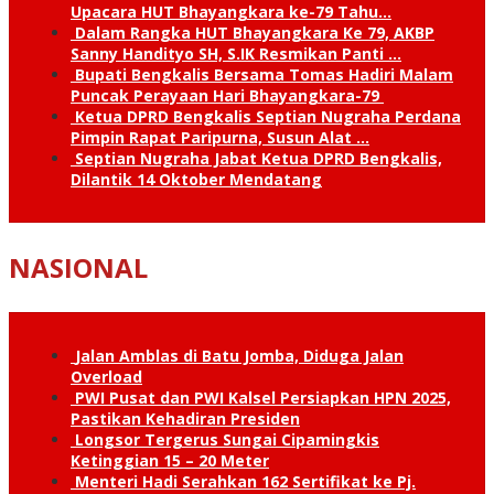
Upacara HUT Bhayangkara ke-79 Tahu…
Dalam Rangka HUT Bhayangkara Ke 79, AKBP
Sanny Handityo SH, S.IK Resmikan Panti …
Bupati Bengkalis Bersama Tomas Hadiri Malam
Puncak Perayaan Hari Bhayangkara-79
Ketua DPRD Bengkalis Septian Nugraha Perdana
Pimpin Rapat Paripurna, Susun Alat …
Septian Nugraha Jabat Ketua DPRD Bengkalis,
Dilantik 14 Oktober Mendatang
NASIONAL
Jalan Amblas di Batu Jomba, Diduga Jalan
Overload
PWI Pusat dan PWI Kalsel Persiapkan HPN 2025,
Pastikan Kehadiran Presiden
Longsor Tergerus Sungai Cipamingkis
Ketinggian 15 – 20 Meter
Menteri Hadi Serahkan 162 Sertifikat ke Pj.