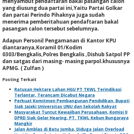
menyambut pendaftaran bakal pasangan calon
yang diusung dua partai ini,Yaitu Partai Golkar
dan partai Perindo Pihaknya juga sudah
menerima pemberitahuan pendaftaran bakal
pasangan calon tersebut sebelumnya.
Adapun Personil Pengamanan di Kantor KPU
diantaranya,Koramil 01/Kodim
0303/Bengkalis,Polres Bengkalis ,Dishub Satpol PP
dan satgas dari masing- masing parpol.khususnya
APMG. ( Zulfan )
Posting Terkait
Ratusan Hektare Lahan HGU PT TKWL Terindikasi
Terlantar, Terancam Dicabut Negara
Perkuat Komitmen Pembangunan Pendidikan, Bupati
Siak Jajaki Universitas UNU dan Sekolah Rakyat
Masyarakat Tuntut Kewajiban Perusahaan, Komisi II
DPRD Siak Gelar Hearing, PT. TKWL Kebun Bungaraya
Mangkir
Jalan Amblas di Batu Jomba, Diduga Jalan Overload