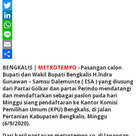
Facebook
Twitter
LinkedIn
WhatsApp
Line
Email
Share
BENGKALIS |
METROTEMPO –
Pasangan calon
Bupati dan Wakil Bupati Bengkalis H.lndra
Gunawan – Samsu Dalemunte ( ESA ) yang diusung
dari Partai Golkar dan partai Perindo mendatangi
dan mendaftarkan sebagai paslon pada hari
Minggu siang pendaftaran ke Kantor Komisi
Pemilihan Umum (KPU) Bengkalis, di Jalan
Pertanian Kabupaten Bengkalis, Minggu
(6/9/2020).
Dari hasil pantauan metrotempo.co, di lapangan.