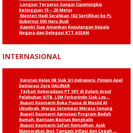
Longsor Tergerus Sungai Cipamingkis
Ketinggian 15 – 20 Meter
Menteri Hadi Serahkan 162 Sertifikat ke Pj.
Gubernur DKI Heru Budi
Kapolri Siap Amankan Kepulangan Kepala
Negara dan Delegasi KTT ASEAN
INTERNASIONAL
Karutan Kelas IIB Siak Sri Indrapura, Pimpin Apel
Deklarasi Zero HALINAR
Terkait Keberadaan PT SKY di Dalam Areal
Pelabuhan KITB, LSM Forkorindo Siak Lay…
Bupati Kasmarni Buka Puasa di Masjid Al
Ubudiyah, Warga Setempat Merasa Senang
Bupati Kasmarni Apresiasi Program Bedah
Rumah, Bantuan Baznas Bengkalis
Bupati Kasmarni Safari Ramadhan, Ajak
Masyarakat Ikut Tangani Inflasi dan Cegah …