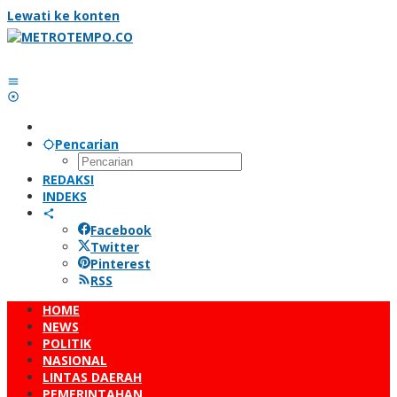
Lewati ke konten
Pencarian
REDAKSI
INDEKS
Facebook
Twitter
Pinterest
RSS
HOME
NEWS
POLITIK
NASIONAL
LINTAS DAERAH
PEMERINTAHAN