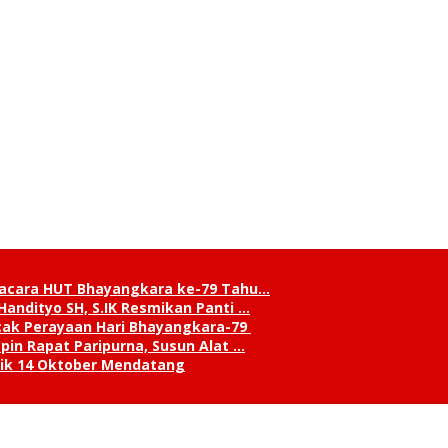
pacara HUT Bhayangkara ke-79 Tahu…
andityo SH, S.IK Resmikan Panti …
cak Perayaan Hari Bhayangkara-79
in Rapat Paripurna, Susun Alat …
tik 14 Oktober Mendatang