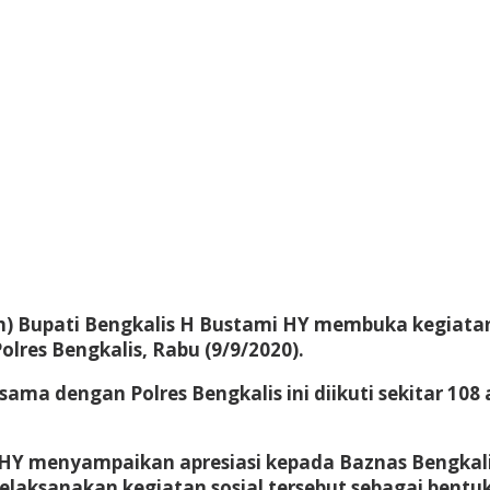
lh) Bupati Bengkalis H Bustami HY membuka kegiata
lres Bengkalis, Rabu (9/9/2020).
ama dengan Polres Bengkalis ini diikuti sekitar 108 a
i HY menyampaikan apresiasi kepada Baznas Bengkali
 melaksanakan kegiatan sosial tersebut sebagai be