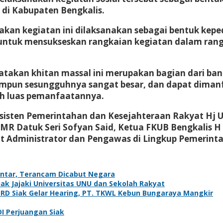
di Kabupaten Bengkalis.
n kegiatan ini dilaksanakan sebagai bentuk kepedu
untuk mensukseskan rangkaian kegiatan dalam rang
takan khitan massal ini merupakan bagian dari ban
ihimpun sesungguhnya sangat besar, dan dapat dima
bih luas pemanfaatannya.
sisten Pemerintahan dan Kesejahteraan Rakyat Hj 
MR Datuk Seri Sofyan Said, Ketua FKUB Bengkalis H
t Administrator dan Pengawas di Lingkup Pemerint
antar, Terancam Dicabut Negara
k Jajaki Universitas UNU dan Sekolah Rakyat
PRD Siak Gelar Hearing, PT. TKWL Kebun Bungaraya Mangkir
DI Perjuangan Siak