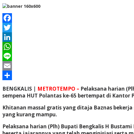
Facebook
Twitter
LinkedIn
WhatsApp
Line
Email
Share
BENGKALIS |
METROTEMPO –
Pelaksana harian (P
sempena HUT Polantas ke-65 bertempat di Kantor Po
Khitanan massal gratis yang ditaja Baznas bekerja s
yang kurang mampu.
Pelaksana harian (Plh) Bupati Bengkalis H Bustam
beserta jajarannya yang telah menginisiasi serta