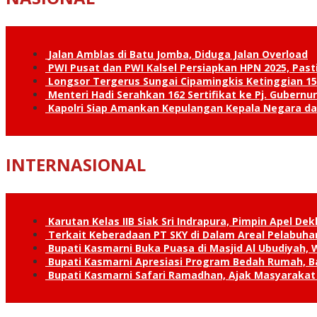
Jalan Amblas di Batu Jomba, Diduga Jalan Overload
PWI Pusat dan PWI Kalsel Persiapkan HPN 2025, Past
Longsor Tergerus Sungai Cipamingkis Ketinggian 15
Menteri Hadi Serahkan 162 Sertifikat ke Pj. Gubernur
Kapolri Siap Amankan Kepulangan Kepala Negara d
INTERNASIONAL
Karutan Kelas IIB Siak Sri Indrapura, Pimpin Apel De
Terkait Keberadaan PT SKY di Dalam Areal Pelabuhan
Bupati Kasmarni Buka Puasa di Masjid Al Ubudiyah
Bupati Kasmarni Apresiasi Program Bedah Rumah, B
Bupati Kasmarni Safari Ramadhan, Ajak Masyarakat 