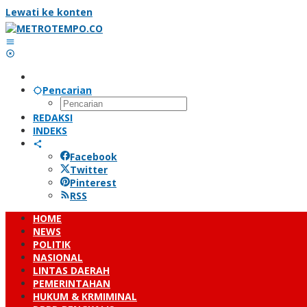
Lewati ke konten
Pencarian
REDAKSI
INDEKS
Facebook
Twitter
Pinterest
RSS
HOME
NEWS
POLITIK
NASIONAL
LINTAS DAERAH
PEMERINTAHAN
HUKUM & KRMIMINAL