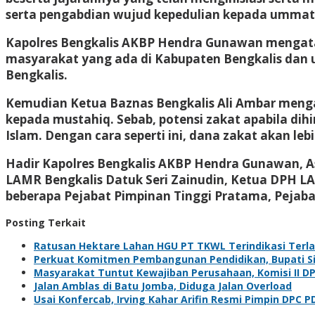
serta pengabdian wujud kepedulian kepada ummat 
Kapolres Bengkalis AKBP Hendra Gunawan mengataka
masyarakat yang ada di Kabupaten Bengkalis dan 
Bengkalis.
Kemudian Ketua Baznas Bengkalis Ali Ambar menga
kepada mustahiq. Sebab, potensi zakat apabila d
Islam. Dengan cara seperti ini, dana zakat akan le
Hadir Kapolres Bengkalis AKBP Hendra Gunawan, A
LAMR Bengkalis Datuk Seri Zainudin, Ketua DPH LA
beberapa Pejabat Pimpinan Tinggi Pratama, Pejaba
Posting Terkait
Ratusan Hektare Lahan HGU PT TKWL Terindikasi Terl
Perkuat Komitmen Pembangunan Pendidikan, Bupati Sia
Masyarakat Tuntut Kewajiban Perusahaan, Komisi II D
Jalan Amblas di Batu Jomba, Diduga Jalan Overload
Usai Konfercab, Irving Kahar Arifin Resmi Pimpin DPC P