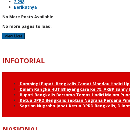
2,298
Berikutnya
No More Posts Available.
No more pages to load.
View More
INFOTORIAL
Dampingi Bupati Bengkalis Camat Mandau Hadiri U
Dalam Rangka HUT Bhayangkara Ke 79, AKBP Sanny H
Bupati Bengkalis Bersama Tomas Hadiri Malam Pun
Ketua DPRD Bengkalis Septian Nugraha Perdana Pimp
Septian Nugraha Jabat Ketua DPRD Bengkalis, Dilan
NASIONAL