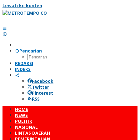
Lewati ke konten
Pencarian
REDAKSI
INDEKS
Facebook
Twitter
Pinterest
RSS
HOME
NEWS
POLITIK
NASIONAL
LINTAS DAERAH
PEMERINTAHAN