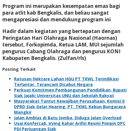
Program ini merupakan kesempatan emas bagi
para atlit kab Bengkalis, dan beliau sangat
mengapresiasi dan mendukung program ini
Hadir dalam kegiatan yang bertepatan dengan
Peringatan Hari Olahraga Nasional (Haornas)
tersebut, Forkopimda, Ketua LAM, MUI sejumlah
pengurus Cabang Olahraga dan pengurus KONI
Kabupaten Bengkalis. (Zulfan/rls)
Posting Terkait
Ratusan Hektare Lahan HGU PT TKWL Terindikasi
Terlantar, Terancam Dicabut Negara
Perkuat Komitmen Pembangunan Pendidikan, Bupati
Siak Jajaki Universitas UNU dan Sekolah Rakyat
Masyarakat Tuntut Kewajiban Perusahaan, Komisi II
DPRD Siak Gelar Hearing, PT. TKWL Kebun Bungaraya
Mangkir
Jalan Amblas di Batu Jomba, Diduga Jalan Overload
Usai Konfercab, Irving Kahar Arifin Resmi Pimpin DPC
PDI Perjuangan Siak