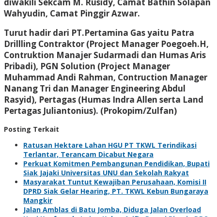
diwakili Sekcam M. Rusidy, Camat Bathin Solapan
Wahyudin, Camat Pinggir Azwar.
Turut hadir dari PT.Pertamina Gas yaitu Patra
Drillling Contraktor (Project Manager Poegoeh.H,
Contruktion Manajer Sudarmadi dan Humas Aris
Pribadi), PGN Solution (Project Manager
Muhammad Andi Rahman, Contruction Manager
Nanang Tri dan Manager Engineering Abdul
Rasyid), Pertagas (Humas Indra Allen serta Land
Pertagas Juliantonius). (Prokopim/Zulfan)
Posting Terkait
Ratusan Hektare Lahan HGU PT TKWL Terindikasi
Terlantar, Terancam Dicabut Negara
Perkuat Komitmen Pembangunan Pendidikan, Bupati
Siak Jajaki Universitas UNU dan Sekolah Rakyat
Masyarakat Tuntut Kewajiban Perusahaan, Komisi II
DPRD Siak Gelar Hearing, PT. TKWL Kebun Bungaraya
Mangkir
Jalan Amblas di Batu Jomba, Diduga Jalan Overload