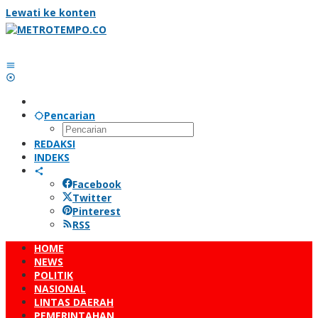
Lewati ke konten
Pencarian
REDAKSI
INDEKS
Facebook
Twitter
Pinterest
RSS
HOME
NEWS
POLITIK
NASIONAL
LINTAS DAERAH
PEMERINTAHAN