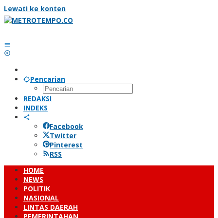
Lewati ke konten
Pencarian
REDAKSI
INDEKS
Facebook
Twitter
Pinterest
RSS
HOME
NEWS
POLITIK
NASIONAL
LINTAS DAERAH
PEMERINTAHAN