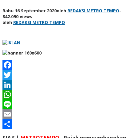
Rabu 16 September 2020
oleh
REDAKSI METRO TEMPO
-
842.090 views
oleh
REDAKSI METRO TEMPO
Facebook
Twitter
LinkedIn
WhatsApp
Line
Email
Share
SIAK |
METROTEMPO –
Pajak menyumbangkan