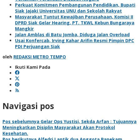
Perkuat Komitmen Pembangunan Pendidikan, Bupati
Siak Jajaki Universitas UNU dan Sekolah Rakyat
Masyarakat Tuntut Kewajiban Perusahaan, Komisi II
DPRD Siak Gelar Hearing, PT. TKWL Kebun Bungaraya
Mangkir
Jalan Amblas di Batu Jomba, Diduga Jalan Overload
Usai Konfercab, Irving Kahar Arifin Resmi Pimpin DPC
PDI Perjuangan Siak
oleh
REDAKSI METRO TEMPO
Ikuti Kami Pada
Navigasi pos
Pos sebelumnya
Gelar Ops Yustisi, Sekda Arfan : Tujuannya
Meningkatkan Disiplin Masyarakat Akan Protokol
Kesehatan.
Pos berikutnya
Alfedri Lantik dua Anggota Bapekam.