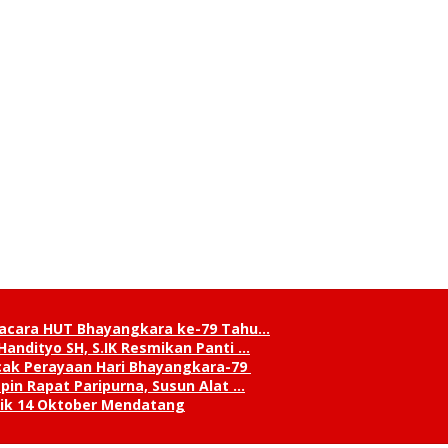
pacara HUT Bhayangkara ke-79 Tahu…
andityo SH, S.IK Resmikan Panti …
cak Perayaan Hari Bhayangkara-79
in Rapat Paripurna, Susun Alat …
tik 14 Oktober Mendatang