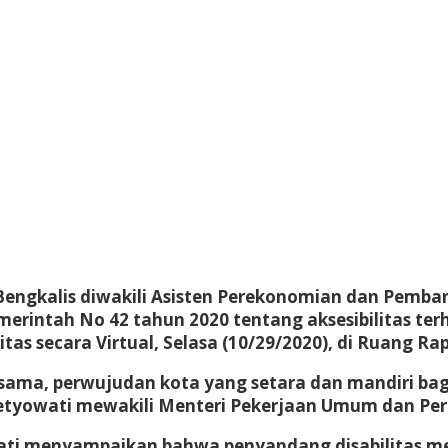
 Bengkalis diwakili Asisten Perekonomian dan Pemb
Pemerintah No 42 tahun 2020 tentang aksesibilitas 
tas secara Virtual, Selasa (10/29/2020), di Ruang Ra
ama, perwujudan kota yang setara dan mandiri bagi s
setyowati mewakili Menteri Pekerjaan Umum dan Pe
ati menyampaikan bahwa penyandang disabilitas me