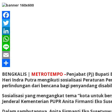
Facebook
Twitter
LinkedIn
WhatsApp
Line
Email
Share
BENGKALIS |
METROTEMPO –
Penjabat (Pj) Bupati
Heri Indra Putra mengikuti sosialisasi Peraturan 
perlindungan dari bencana bagi penyandang disabili
Sosialisasi yang mengangkat tema “kota untuk bers
Jenderal Kementerian PUPR Anita Firmanti Eko Su
Dalam sambutannya, Anita Firmanti Eko Susetyow