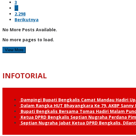
3
…
2,298
Berikutnya
No More Posts Available.
No more pages to load.
View More
INFOTORIAL
Dampingi Bupati Bengkalis Camat Mandau Hadiri U
Dalam Rangka HUT Bhayangkara Ke 79, AKBP Sanny H
Bupati Bengkalis Bersama Tomas Hadiri Malam Pun
Ketua DPRD Bengkalis Septian Nugraha Perdana Pimp
Septian Nugraha Jabat Ketua DPRD Bengkalis, Dilan