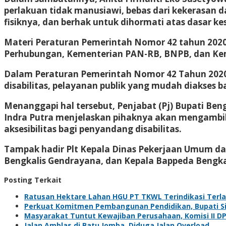
perlakuan tidak manusiawi, bebas dari kekerasan
fisiknya, dan berhak untuk dihormati atas dasar k
Materi Peraturan Pemerintah Nomor 42 tahun 2020
Perhubungan, Kementerian PAN-RB, BNPB, dan Ke
Dalam Peraturan Pemerintah Nomor 42 Tahun 2020
disabilitas, pelayanan publik yang mudah diakses b
Menanggapi hal tersebut, Penjabat (Pj) Bupati Be
Indra Putra menjelaskan pihaknya akan mengambi
aksesibilitas bagi penyandang disabilitas.
Tampak hadir Plt Kepala Dinas Pekerjaan Umum d
Bengkalis Gendrayana, dan Kepala Bappeda Bengkal
Posting Terkait
Ratusan Hektare Lahan HGU PT TKWL Terindikasi Terl
Perkuat Komitmen Pembangunan Pendidikan, Bupati Sia
Masyarakat Tuntut Kewajiban Perusahaan, Komisi II D
Jalan Amblas di Batu Jomba, Diduga Jalan Overload