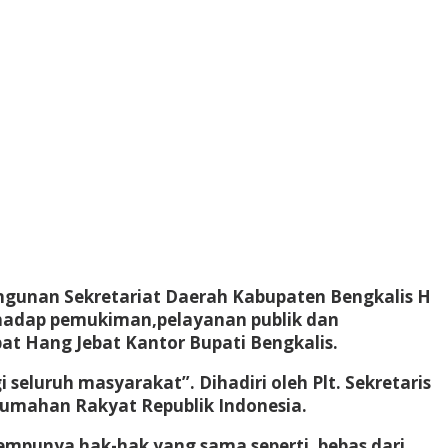
angunan Sekretariat Daerah Kabupaten Bengkalis H
terhadap pemukiman,pelayanan publik dan
pat Hang Jebat Kantor Bupati Bengkalis.
eluruh masyarakat”. Dihadiri oleh Plt. Sekretaris
rumahan Rakyat Republik Indonesia.
mpunya hak-hak yang sama seperti, bebas dari