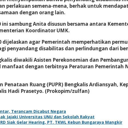
 dan perlakuan semena-mena, berhak untuk mendapa
esamaan dengan orang lain.
 ini sambung Anita disusun bersama antara Kemente
menterian Koordinator UMK.
 dijelaskan agar Pemerintah memperhatikan perm
agi penyandang disabilitas dan perlindungan dari be
ngkalis diwakili Asisten Perekonomian dan Pembangu
l manfaat dengan terbitnya Peraturan Pemerintah 
an Penataan Ruang (PUPR) Bengkalis Ardiansyah, K
is Hadi Prasetyo. (Prokopim/zulfan)
antar, Terancam Dicabut Negara
k Jajaki Universitas UNU dan Sekolah Rakyat
PRD Siak Gelar Hearing, PT. TKWL Kebun Bungaraya Mangkir