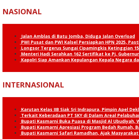
NASIONAL
Jalan Amblas di Batu Jomba, Diduga Jalan Overload
PWI Pusat dan PWI Kalsel Persiapkan HPN 2025, Past
Longsor Tergerus Sungai Cipamingkis Ketinggian 15
Menteri Hadi Serahkan 162 Sertifikat ke Pj. Gubernur
Kapolri Siap Amankan Kepulangan Kepala Negara d
INTERNASIONAL
Karutan Kelas IIB Siak Sri Indrapura, Pimpin Apel De
Terkait Keberadaan PT SKY di Dalam Areal Pelabuhan
Bupati Kasmarni Buka Puasa di Masjid Al Ubudiyah
Bupati Kasmarni Apresiasi Program Bedah Rumah, B
Bupati Kasmarni Safari Ramadhan, Ajak Masyarakat 