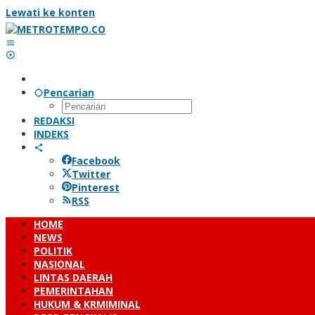
Lewati ke konten
Pencarian
REDAKSI
INDEKS
Facebook
Twitter
Pinterest
RSS
HOME
NEWS
POLITIK
NASIONAL
LINTAS DAERAH
PEMERINTAHAN
HUKUM & KRMIMINAL