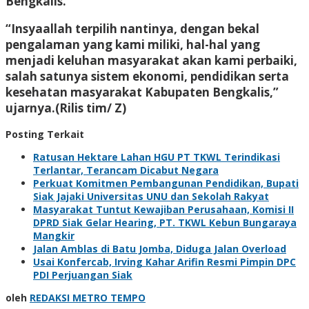
Bengkalis.
“Insyaallah terpilih nantinya, dengan bekal
pengalaman yang kami miliki, hal-hal yang
menjadi keluhan masyarakat akan kami perbaiki,
salah satunya sistem ekonomi, pendidikan serta
kesehatan masyarakat Kabupaten Bengkalis,”
ujarnya.(Rilis tim/ Z)
Posting Terkait
Ratusan Hektare Lahan HGU PT TKWL Terindikasi
Terlantar, Terancam Dicabut Negara
Perkuat Komitmen Pembangunan Pendidikan, Bupati
Siak Jajaki Universitas UNU dan Sekolah Rakyat
Masyarakat Tuntut Kewajiban Perusahaan, Komisi II
DPRD Siak Gelar Hearing, PT. TKWL Kebun Bungaraya
Mangkir
Jalan Amblas di Batu Jomba, Diduga Jalan Overload
Usai Konfercab, Irving Kahar Arifin Resmi Pimpin DPC
PDI Perjuangan Siak
oleh
REDAKSI METRO TEMPO