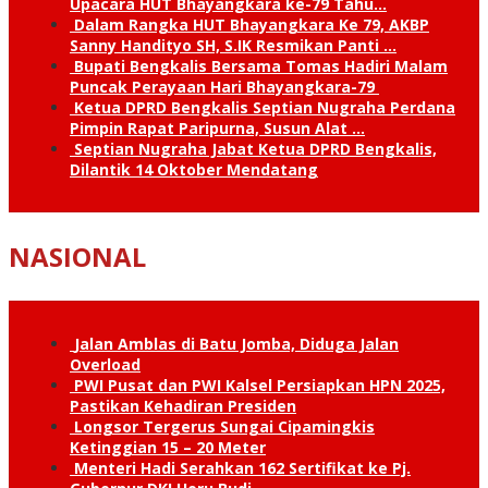
Upacara HUT Bhayangkara ke-79 Tahu…
Dalam Rangka HUT Bhayangkara Ke 79, AKBP
Sanny Handityo SH, S.IK Resmikan Panti …
Bupati Bengkalis Bersama Tomas Hadiri Malam
Puncak Perayaan Hari Bhayangkara-79
Ketua DPRD Bengkalis Septian Nugraha Perdana
Pimpin Rapat Paripurna, Susun Alat …
Septian Nugraha Jabat Ketua DPRD Bengkalis,
Dilantik 14 Oktober Mendatang
NASIONAL
Jalan Amblas di Batu Jomba, Diduga Jalan
Overload
PWI Pusat dan PWI Kalsel Persiapkan HPN 2025,
Pastikan Kehadiran Presiden
Longsor Tergerus Sungai Cipamingkis
Ketinggian 15 – 20 Meter
Menteri Hadi Serahkan 162 Sertifikat ke Pj.