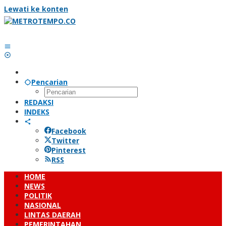
Lewati ke konten
Pencarian
REDAKSI
INDEKS
Facebook
Twitter
Pinterest
RSS
HOME
NEWS
POLITIK
NASIONAL
LINTAS DAERAH
PEMERINTAHAN