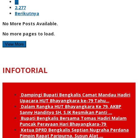
…
2,277
Berikutnya
No More Posts Available.
No more pages to load.
View More
INFOTORIAL
Dampingi Bupati Bengkalis Camat Mandau Hadiri
Upacara HUT Bhayangkara ke-79 Tahu…
Dalam Rangka HUT Bhayangkara Ke 79, AKBP
Sanny Handityo SH, S.IK Resmikan Panti …
Bupati Bengkalis Bersama Tomas Hadiri Malam
Puncak Perayaan Hari Bhayangkara-79
Ketua DPRD Bengkalis Septian Nugraha Perdana
Pimpin Rapat Paripurna, Susun Alat …