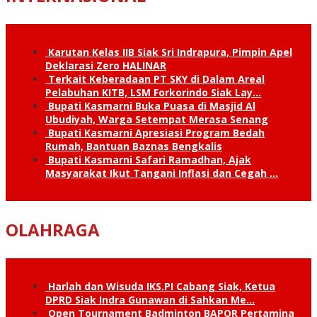
Karutan Kelas IIB Siak Sri Indrapura, Pimpin Apel
Deklarasi Zero HALINAR
Terkait Keberadaan PT SKY di Dalam Areal
Pelabuhan KITB, LSM Forkorindo Siak Lay…
Bupati Kasmarni Buka Puasa di Masjid Al
Ubudiyah, Warga Setempat Merasa Senang
Bupati Kasmarni Apresiasi Program Bedah
Rumah, Bantuan Baznas Bengkalis
Bupati Kasmarni Safari Ramadhan, Ajak
Masyarakat Ikut Tangani Inflasi dan Cegah …
OLAHRAGA
Harlah dan Wisuda IKS.PI Cabang Siak, Ketua
DPRD Siak Indra Gunawan di Sahkan Me…
Open Tournament Badminton BAPOR Pertamina