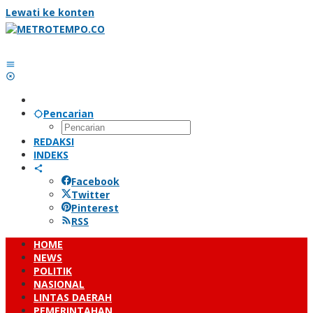
Lewati ke konten
Pencarian
REDAKSI
INDEKS
Facebook
Twitter
Pinterest
RSS
HOME
NEWS
POLITIK
NASIONAL
LINTAS DAERAH
PEMERINTAHAN