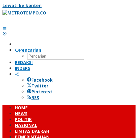
Lewati ke konten
Pencarian
REDAKSI
INDEKS
Facebook
Twitter
Pinterest
RSS
HOME
NEWS
POLITIK
NASIONAL
LINTAS DAERAH
PEMERINTAHAN