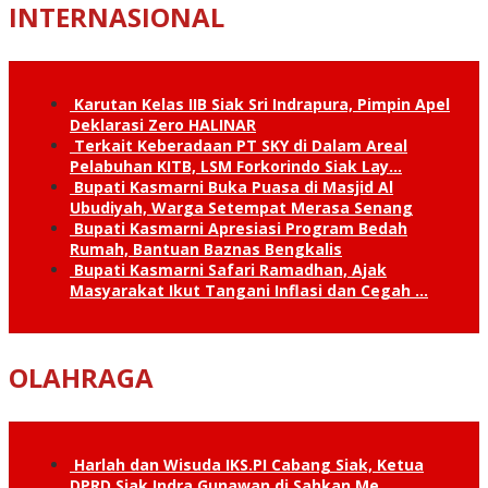
INTERNASIONAL
Karutan Kelas IIB Siak Sri Indrapura, Pimpin Apel
Deklarasi Zero HALINAR
Terkait Keberadaan PT SKY di Dalam Areal
Pelabuhan KITB, LSM Forkorindo Siak Lay…
Bupati Kasmarni Buka Puasa di Masjid Al
Ubudiyah, Warga Setempat Merasa Senang
Bupati Kasmarni Apresiasi Program Bedah
Rumah, Bantuan Baznas Bengkalis
Bupati Kasmarni Safari Ramadhan, Ajak
Masyarakat Ikut Tangani Inflasi dan Cegah …
OLAHRAGA
Harlah dan Wisuda IKS.PI Cabang Siak, Ketua
DPRD Siak Indra Gunawan di Sahkan Me…