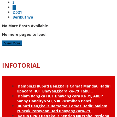
3
…
2,521
Berikutnya
No More Posts Available.
No more pages to load.
View More
INFOTORIAL
Dampingi Bupati Bengkalis Camat Mandau Hadiri
Upacara HUT Bhayangkara ke-79 Tahu…
Dalam Rangka HUT Bhayangkara Ke 79, AKBP
Sanny Handityo SH, S.IK Resmikan Panti …
Bupati Bengkalis Bersama Tomas Hadiri Malam
Puncak Perayaan Hari Bhayangkara-79
Ketua DPRD Bengkalis Septian Nugraha Perdana