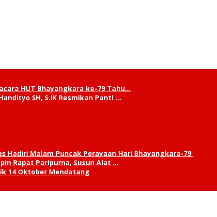
pacara HUT Bhayangkara ke-79 Tahu…
andityo SH, S.IK Resmikan Panti …
s Hadiri Malam Puncak Perayaan Hari Bhayangkara-79
in Rapat Paripurna, Susun Alat …
tik 14 Oktober Mendatang