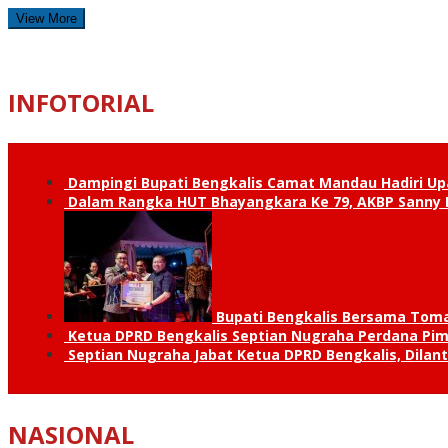
View More
INFOTORIAL
Dampingi Bupati Bengkalis Camat Mandau Hadiri U
Dalam Rangka HUT Bhayangkara Ke 79, AKBP Sanny H
Bupati Bengkalis Bersama Toma
Ketua DPRD Bengkalis Septian Nugraha Perdana Pimp
Septian Nugraha Jabat Ketua DPRD Bengkalis, Dilan
NASIONAL