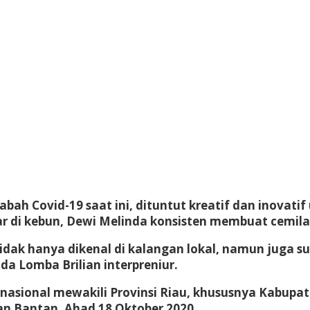
bah Covid-19 saat ini, dituntut kreatif dan inova
di kebun, Dewi Melinda konsisten membuat cemilan y
tidak hanya dikenal di kalangan lokal, namun juga s
da Lomba Brilian interpreniur.
 nasional mewakili Provinsi Riau, khususnya Kabupat
n Bantan, Ahad 18 Oktober 2020.