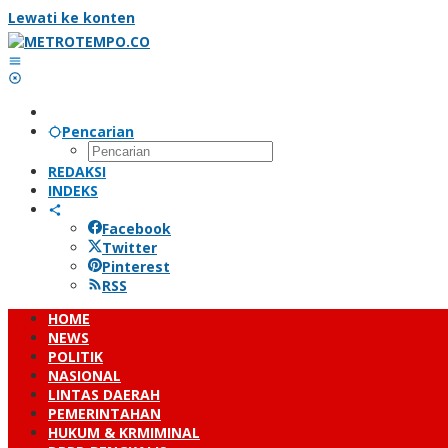
Lewati ke konten
Pencarian
REDAKSI
INDEKS
Facebook
Twitter
Pinterest
RSS
HOME
NEWS
POLITIK
NASIONAL
LINTAS DAERAH
PEMERINTAHAN
HUKUM & KRMIMINAL