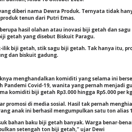
 yang diberi nama Dewra Produk. Ternyata tidak hany
produk tenun dari Putri Emas.
berupa hasil olahan atau inovasi biji getah dan sag
iji getah yang disebut Biskuit Paragu.
k-ilik biji getah, stik sagu biji getah. Tak hanya itu,
ng dan biskuit gadung.
knya menghandalkan komiditi yang selama ini berser
engah Pandemi Covid-19, wanita yang pernah menjadi 
ma komiditi biji getah Rp3.000 hingga Rp5.000 per kg
r promosi di media sosial. Hasil tak pernah menghia
 orang anak ini berhasil mengumpulkan satu ton alias
k bahan baku biji getah banyak. Warga benar-benar
lkan setengah ton biji getah,” ujar Dewi