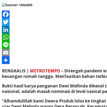
Facebook
Twitter
LinkedIn
WhatsApp
Line
Email
Share
BENGKALIS |
METROTEMPO –
Ditengah pandemi wa
keuangan rumah tangga. Menfaatkan bahan terbiar 
Bukti hasil karya panganan Dewi Mellinda dikenal 
nasional, adalah masuk nominasi di level nasioal pa
“Alhamdulillah kami Dewra Produk lolos ke tingkat
ujar Dewi Melinda warga Desa Berancah, Kecamata