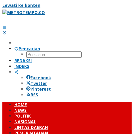
Lewati ke konten
Pencarian
REDAKSI
INDEKS
Facebook
Twitter
Pinterest
RSS
HOME
NEWS
POLITIK
NASIONAL
LINTAS DAERAH
PEMERINTAHAN