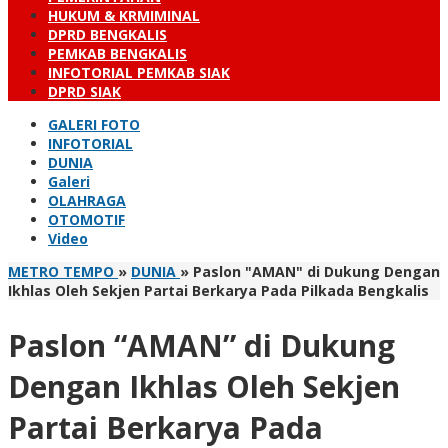
HUKUM & KRMIMINAL
DPRD BENGKALIS
PEMKAB BENGKALIS
INFOTORIAL PEMKAB SIAK
DPRD SIAK
GALERI FOTO
INFOTORIAL
DUNIA
Galeri
OLAHRAGA
OTOMOTIF
Video
METRO TEMPO
»
DUNIA
»
Paslon "AMAN" di Dukung Dengan
Ikhlas Oleh Sekjen Partai Berkarya Pada Pilkada Bengkalis
Paslon “AMAN” di Dukung
Dengan Ikhlas Oleh Sekjen
Partai Berkarya Pada