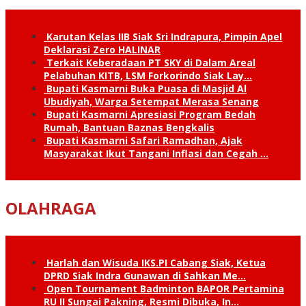
Karutan Kelas IIB Siak Sri Indrapura, Pimpin Apel
Deklarasi Zero HALINAR
Terkait Keberadaan PT SKY di Dalam Areal
Pelabuhan KITB, LSM Forkorindo Siak Lay…
Bupati Kasmarni Buka Puasa di Masjid Al
Ubudiyah, Warga Setempat Merasa Senang
Bupati Kasmarni Apresiasi Program Bedah
Rumah, Bantuan Baznas Bengkalis
Bupati Kasmarni Safari Ramadhan, Ajak
Masyarakat Ikut Tangani Inflasi dan Cegah …
OLAHRAGA
Harlah dan Wisuda IKS.PI Cabang Siak, Ketua
DPRD Siak Indra Gunawan di Sahkan Me…
Open Tournament Badminton BAPOR Pertamina
RU II Sungai Pakning, Resmi Dibuka, In…