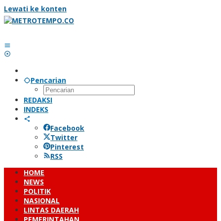
Lewati ke konten
Pencarian
REDAKSI
INDEKS
Facebook
Twitter
Pinterest
RSS
HOME
NEWS
POLITIK
NASIONAL
LINTAS DAERAH
PEMERINTAHAN