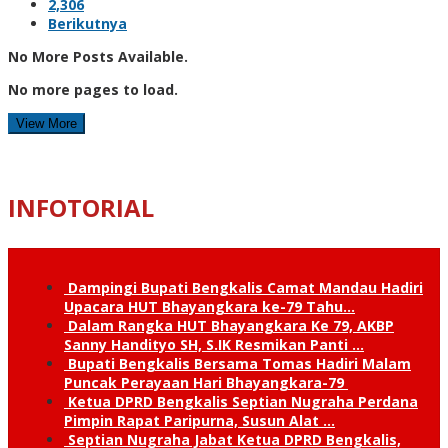
2,306
Berikutnya
No More Posts Available.
No more pages to load.
View More
INFOTORIAL
Dampingi Bupati Bengkalis Camat Mandau Hadiri
Upacara HUT Bhayangkara ke-79 Tahu…
Dalam Rangka HUT Bhayangkara Ke 79, AKBP
Sanny Handityo SH, S.IK Resmikan Panti …
Bupati Bengkalis Bersama Tomas Hadiri Malam
Puncak Perayaan Hari Bhayangkara-79
Ketua DPRD Bengkalis Septian Nugraha Perdana
Pimpin Rapat Paripurna, Susun Alat …
Septian Nugraha Jabat Ketua DPRD Bengkalis,