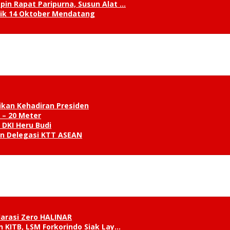
in Rapat Paripurna, Susun Alat …
tik 14 Oktober Mendatang
ikan Kehadiran Presiden
 – 20 Meter
 DKI Heru Budi
an Delegasi KTT ASEAN
klarasi Zero HALINAR
 KITB, LSM Forkorindo Siak Lay…