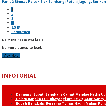
Panit 2 Binmas Polsek Siak Sambangi Petani Jagung, Berik
1
2
3
…
2,513
Berikutnya
No More Posts Available.
No more pages to load.
View More
INFOTORIAL
Dampingi Bupati Bengkalis Camat Mandau Hadiri U
Dalam Rangka HUT Bhayangkara Ke 79, AKBP Sanny H
Bupati Bengkalis Bersama Tomas Hadiri Malam Pun