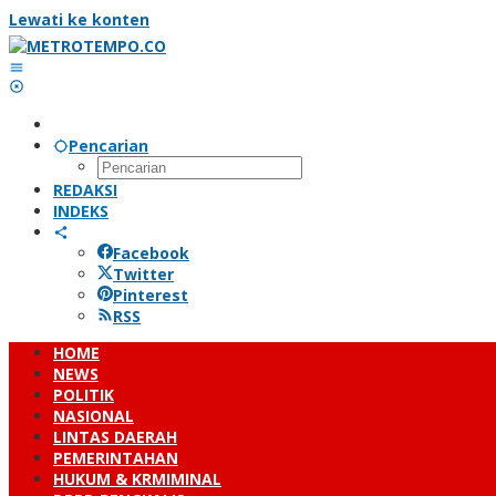
Lewati ke konten
Pencarian
REDAKSI
INDEKS
Facebook
Twitter
Pinterest
RSS
HOME
NEWS
POLITIK
NASIONAL
LINTAS DAERAH
PEMERINTAHAN
HUKUM & KRMIMINAL