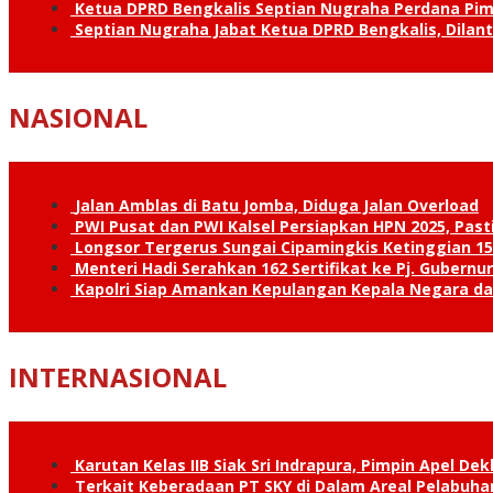
Ketua DPRD Bengkalis Septian Nugraha Perdana Pimp
Septian Nugraha Jabat Ketua DPRD Bengkalis, Dilan
NASIONAL
Jalan Amblas di Batu Jomba, Diduga Jalan Overload
PWI Pusat dan PWI Kalsel Persiapkan HPN 2025, Past
Longsor Tergerus Sungai Cipamingkis Ketinggian 15
Menteri Hadi Serahkan 162 Sertifikat ke Pj. Gubernur
Kapolri Siap Amankan Kepulangan Kepala Negara d
INTERNASIONAL
Karutan Kelas IIB Siak Sri Indrapura, Pimpin Apel De
Terkait Keberadaan PT SKY di Dalam Areal Pelabuhan