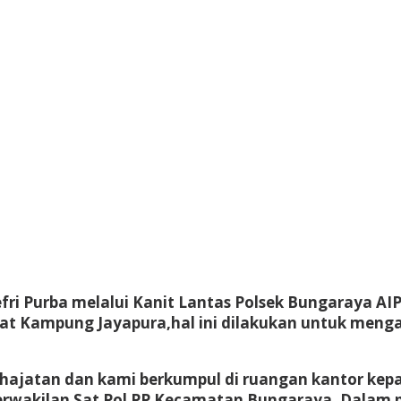
fri Purba melalui Kanit Lantas Polsek Bungaraya AI
at Kampung Jayapura,hal ini dilakukan untuk mengan
ajatan dan kami berkumpul di ruangan kantor kepal
erwakilan Sat Pol PP Kecamatan Bungaraya. Dalam 