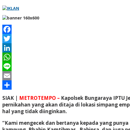
Facebook
Twitter
LinkedIn
WhatsApp
Line
Email
Share
SIAK |
METROTEMPO –
Kapolsek Bungaraya IPTU Je
pernikahan yang akan ditaja di lokasi simpang emp
hal yang tidak diinginkan.
“Kami mengecek dan bertanya kepada yang punya h
kampung ,Bhabin Kamtibmas , Babinsa ,dan juga p