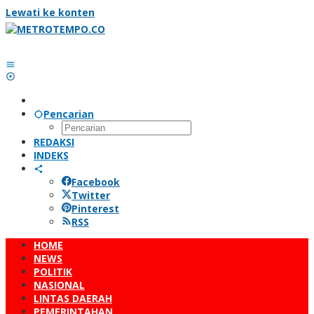
Lewati ke konten
Pencarian
REDAKSI
INDEKS
Facebook
Twitter
Pinterest
RSS
HOME
NEWS
POLITIK
NASIONAL
LINTAS DAERAH
PEMERINTAHAN