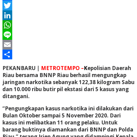
Facebook
Twitter
LinkedIn
WhatsApp
Line
Email
Share
PEKANBARU |
METROTEMPO –
K
epolisian Daerah
Riau bersama BNNP Riau berhasil mengungkap
jaringan narkotika sebanyak 122,38 kilogram Sabu
dan 10.000 ribu butir pil ekstasi dari 5 kasus yang
ditangani.
“Pengungkapan kasus narkotika ini dilakukan dari
Bulan Oktober sampai 5 November 2020. Dari
kasus ini melibatkan 11 orang pelaku. Untuk
barang buktinya diamankan dari BNNP dan Polda
Riau,” terang Irjen Agung yang didampingi Kepala